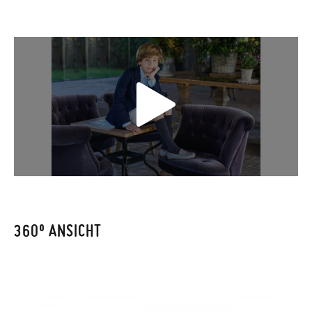
spezifische Modell und auf die Innensohle des Schuhs.
zugestellt wird.
Vergleiche sie mit der Fußlänge deines Kindes oder der
Innensohle anderer Schuhe, nicht mit der äußeren Sohle.
Falls Ihre Schuhe ankommen und nicht ganz Ihren
Vorstellungen entsprechen, können Sie ganz einfach eine
kostenlose Rücksendung beantragen.
GRÖßE
25
26
27
28
29
30
31
32
33
34
Wenn Sie ein Kundenkonto haben, loggen Sie sich einfach ein,
um den Vorgang zu starten. Wenn Sie als Gast bestellt haben,
CM
16,4
17,0
17,6
18,2
18,8
19,4
20,1
20,8
21,4
22,0
besuchen Sie bitte unsere
Ruecksendung
und geben Sie Ihre
Bestellnummer sowie die beim Kauf verwendete E-Mail-
Adresse ein. Ein Rücksendeetikett wird Ihnen dann
automatisch an Ihr Postfach gesendet.
360º ANSICHT
Um einen Artikel umzutauschen, senden Sie bitte Ihr
ursprüngliches Paar unter Verwendung des bereitgestellten
Etiketts bei einer Postfiliale zurück und geben Sie eine neue