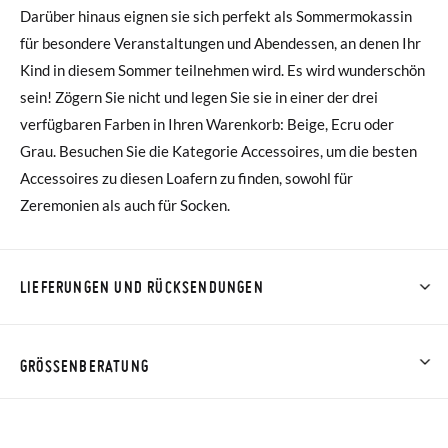
Darüber hinaus eignen sie sich perfekt als Sommermokassin
für besondere Veranstaltungen und Abendessen, an denen Ihr
Kind in diesem Sommer teilnehmen wird. Es wird wunderschön
sein! Zögern Sie nicht und legen Sie sie in einer der drei
verfügbaren Farben in Ihren Warenkorb: Beige, Ecru oder
Grau. Besuchen Sie die Kategorie Accessoires, um die besten
Accessoires zu diesen Loafern zu finden, sowohl für
Zeremonien als auch für Socken.
LIEFERUNGEN UND RÜCKSENDUNGEN
Bei Pisamonas ist die Lieferung ab 40 € kostenlos. Für
Bestellungen unter 40 € kostet der Standardversand 4,95 €;
GRÖSSENBERATUNG
die Lieferung per Kurier dauert 4 bis 6 Werktage. Bitte
beachten Sie, dass die Bestellung vor 15:00 Uhr aufgegeben
HINWEIS: Die Maße in der Tabelle beziehen sich auf dieses
werden muss, da sie andernfalls erst am darauffolgenden Tag