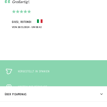
Großartig!.
GIUSI, ROTONDI
VON 28/11/2024 - UM 08:42
HERGESTELLT IN SPANIEN
KOSTENLOSE RÜCKGABE
ÜBER PISAMONAS
WER WIR SIND
RÜCKGABE 60 TAGE