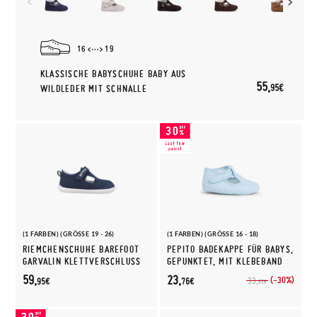
16
19
KLASSISCHE BABYSCHUHE BABY AUS
55,
95€
WILDLEDER MIT SCHNALLE
(1 FARBEN) (GRÖSSE 19 - 26)
(1 FARBEN) (GRÖSSE 16 - 18)
RIEMCHENSCHUHE BAREFOOT
PEPITO BADEKAPPE FÜR BABYS,
GARVALIN KLETTVERSCHLUSS
GEPUNKTET, MIT KLEBEBAND
59,
23,
(-30%)
33,
95€
76€
95€