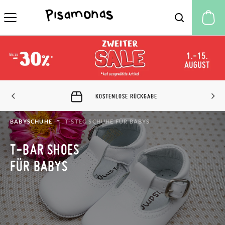
M
KOSTENLOSE RÜCKGABE
BABYSCHUHE
T-STEG SCHUHE FÜR BABYS
T-BAR SHOES
FÜR BABYS