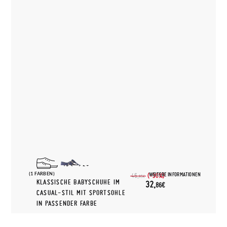
19
25
(1 FARBEN)
WEITERE INFORMATIONEN
(-30%)
46,
95€
KLASSISCHE BABYSCHUHE IM
32,
86€
CASUAL-STIL MIT SPORTSOHLE
IN PASSENDER FARBE