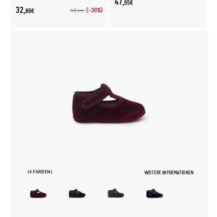
47,
95€
32,
(-30%)
46,
86€
95€
(4 FARBEN)
WEITERE INFORMATIONEN