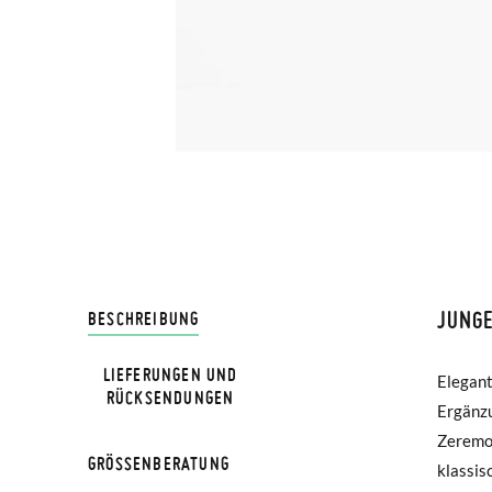
JUNGE
LIVRA
BESCHREIBUNG
LIEFERUNGEN UND
Elegant
verste
Bei Pis
RÜCKSENDUNGEN
Ergänzu
angepas
Lieferu
Zeremon
Hals bi
werden 
GRÖSSENBERATUNG
klassischen 