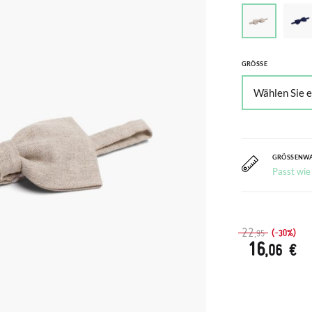
GRÖSSE
GRÖSSENW
Passt wie
22
(-30%)
,95
16
,06 €