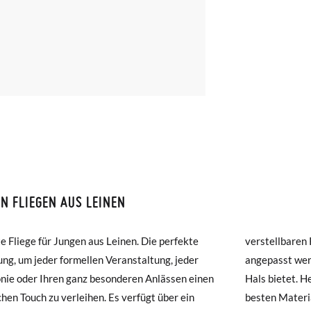
N FLIEGEN AUS LEINEN
ISON ET RETOURS
e Fliege für Jungen aus Leinen. Die perfekte
llbaren Riemen, mit dem der Durchmesser
amonas ist die Lieferung ab 40 € kostenlos. Für Bestellungen unter 4
ng, um jeder formellen Veranstaltung, jeder
st werden kann und eine perfekte Passform am
ng per Kurier dauert 4 bis 6 Werktage. Bitte beachten Sie, dass die
ie oder Ihren ganz besonderen Anlässen einen
etet. Hergestellt zu 100% in Spanien mit den
muss, da sie andernfalls erst am darauffolgenden Tag zugestellt wird
Touch zu verleihen. Es verfügt über ein
besten Materi