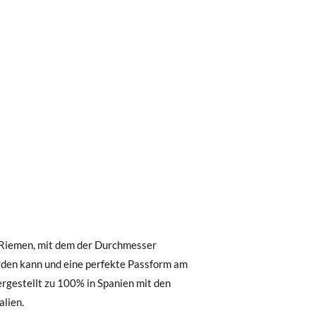
0 € kostet der Standardversand 4,95 €; die
 Bestellung vor 15:00 Uhr aufgegeben
.
alien.