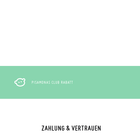
, können Sie ganz einfach eine kostenlose
 zu starten. Wenn Sie als Gast bestellt
nummer sowie die beim Kauf verwendete E-
 Postfach gesendet.
nter Verwendung des bereitgestellten
r die gewünschte Größe oder den
PISAMONAS CLUB RABATT
ZAHLUNG & VERTRAUEN