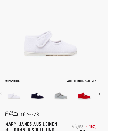
(6 FARBEN)
WEITERE INFORMATIONEN
16
23
MARY-JANES AUS LEINEN
46,
(-15%)
95€
MIT DÜNNER SOHLE UND