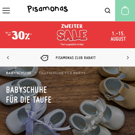
M
PISAMONAS CLUB RABATT
BABYSCHUHE
TAUFSCHUHE FÜR BABYS
BABYSCHUHE
FÜR DIE TAUFE