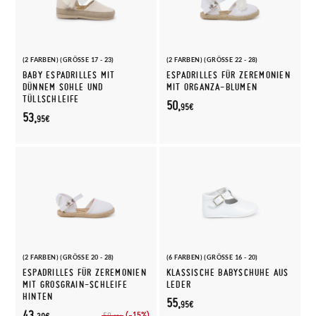
(2 FARBEN) (GRÖSSE 17 - 23)
(2 FARBEN) (GRÖSSE 22 - 28)
BABY ESPADRILLES MIT
ESPADRILLES FÜR ZEREMONIEN
DÜNNEM SOHLE UND
MIT ORGANZA-BLUMEN
TÜLLSCHLEIFE
50,
95€
53,
95€
(2 FARBEN) (GRÖSSE 20 - 28)
(6 FARBEN) (GRÖSSE 16 - 20)
ESPADRILLES FÜR ZEREMONIEN
KLASSISCHE BABYSCHUHE AUS
MIT GROSGRAIN-SCHLEIFE
LEDER
HINTEN
55,
95€
43,
(-15%)
50,