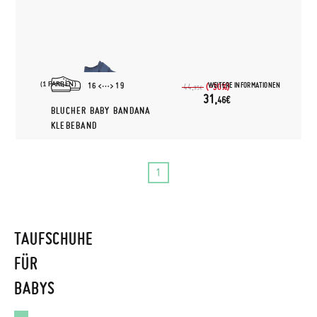
(1 FARBEN)
WEITERE INFORMATIONEN
16
19
(-30%)
44,
95€
31,
46€
BLUCHER BABY BANDANA
KLEBEBAND
1
TAUFSCHUHE
FÜR
BABYS