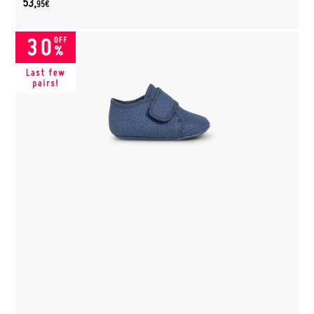
53,
95€