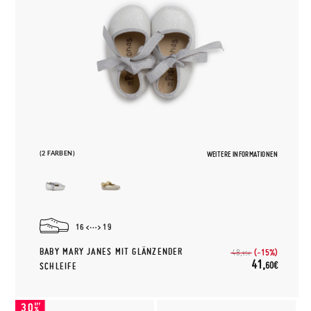
(2 FARBEN)
WEITERE INFORMATIONEN
16
19
BABY MARY JANES MIT GLÄNZENDER
(-15%)
48,
95€
41,
60€
SCHLEIFE