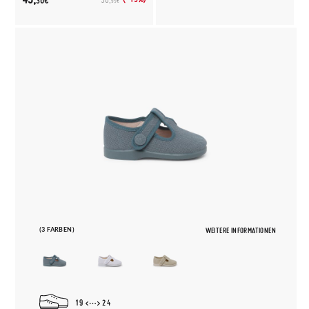
30€
95€
(3 FARBEN)
WEITERE INFORMATIONEN
19
24