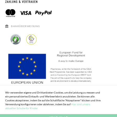
RETOURE BEANTRAGEN
PISAMONAS CLUB
ZAHLUNG & VERTRAUEN
KONTAKT
RECHTSHINWEISE
ÖFFNUNGSZEITEN
SALE
HÄUFIGKEIT DER BEANTWORTUNG VON FRAGEN
BANKÜBERWEISUNG
Wir verwenden eigene und Drittanbieter-Cookies, um die Leistung zu messen und
ein personalisiertes Einkaufs- und Werbeerlebnis anzubieten. Sie können alle
Cookies akzeptieren, indem Sie auf die Schaltfläche "Akzeptieren" klicken und ihre
Verwendung konfigurieren oder ablehnen, indem Sie auf
Hier sind unsere
aktuellen Schuhe für Kinder.