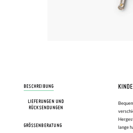
KIND
LIVRA
BESCHREIBUNG
LIEFERUNGEN UND
Bequeme
einer K
Bei Pis
RÜCKSENDUNGEN
verschi
Klamme
Lieferu
Hergest
einem 
werden 
GRÖSSENBERATUNG
lange ha
elastis