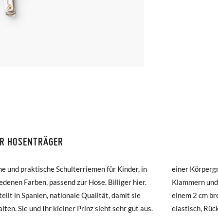
ER HOSENTRÄGER
ISON ET RETOURS
 und praktische Schulterriemen für Kinder, in
örpergröße von ca. 1,05 cm. Kinderorthese mit 4
amonas ist die Lieferung ab 40 € kostenlos. Für Bestellungen unter 4
edenen Farben, passend zur Hose. Billiger hier.
rn und Metallkreuz Zusammensetzung aus
ng per Kurier dauert 4 bis 6 Werktage. Bitte beachten Sie, dass die
ellt in Spanien, nationale Qualität, damit sie
2 cm breiten Gummiband. Material: Band:
muss, da sie andernfalls erst am darauffolgenden Tag zugestellt wird
lten. Sie und Ihr kleiner Prinz sieht sehr gut aus.
ch, Rückenlehne: Metallkreuz, Beschläge: Metall