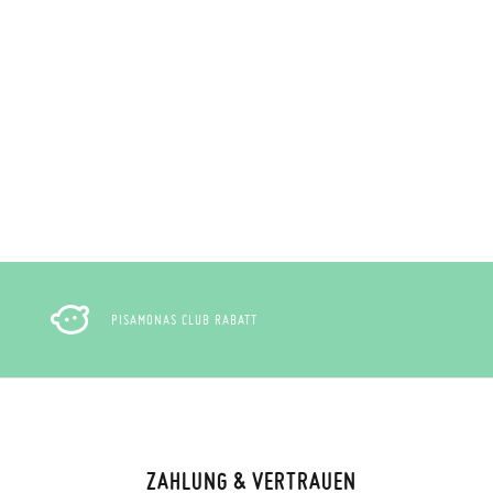
, können Sie ganz einfach eine kostenlose
 zu starten. Wenn Sie als Gast bestellt
nummer sowie die beim Kauf verwendete E-
 Postfach gesendet.
nter Verwendung des bereitgestellten
r die gewünschte Größe oder den
PISAMONAS CLUB RABATT
ZAHLUNG & VERTRAUEN