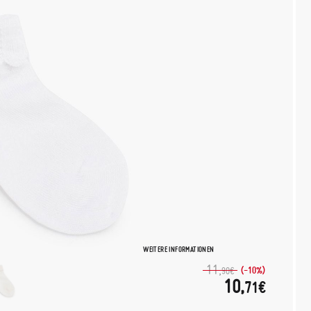
WEITERE INFORMATIONEN
11,
(-10%)
90€
10,
71€