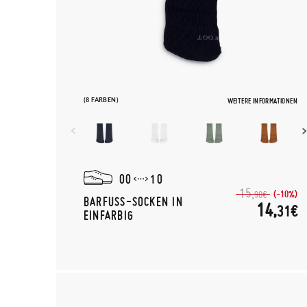
(8 FARBEN)
WEITERE INFORMATIONEN
00
10
15,
(-10%)
90€
BARFUSS-SOCKEN IN E
14,
31€
INFARBIG