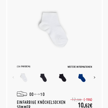
(16 FARBEN)
WEITERE INFORMATIONEN
00
10
12,
(-15%)
50€
EINFARBIGE KNÖCHELSOCKEN
10,
62€
SOMMER