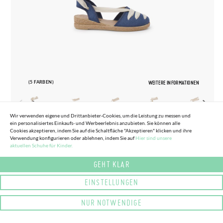
(5 FARBEN)
WEITERE INFORMATIONEN
Wir verwenden eigene und Drittanbieter-Cookies, um die Leistung zu messen und
ein personalisiertes Einkaufs- und Werbeerlebnis anzubieten. Sie können alle
Cookies akzeptieren, indem Sie auf die Schaltfläche "Akzeptieren" klicken und ihre
28
41
Verwendung konfigurieren oder ablehnen, indem Sie auf
Hier sind unsere
aktuellen Schuhe für Kinder.
LEINEN-ESPADRILLES IM GOYESCA-STIL
58,
95€
MIT ROHBAND UND KEILABSATZ
GEHT KLAR
EINSTELLUNGEN
NUR NOTWENDIGE