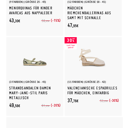
(9 FARBEN) (GRÖSSE 25 - 45)
(12 FARBEN) (GRÖSSE 18 - 41)
MENORQUINAS FÜR KINDER
MÄDCHEN
AVARCAS AUS NAPPALEDER
RIEMCHENBALLERINAS AUS
SAMT MIT SCHNALLE
43,
(-15%)
50,
30€
95€
47,
95€
(3 FARBEN) (GRÖSSE 36 - 41)
(11 FARBEN) (GRÖSSE 25 - 42)
STRANDSANDALEN DAMEN
VALENCIANISCHE ESPADRILLES
MARY-JANE-STIL PARIS
FÜR MÄDCHEN, EINFARBIG
METALLISCH
37,
(-30%)
53,
76€
95€
49,
(-20%)
61,
56€
95€