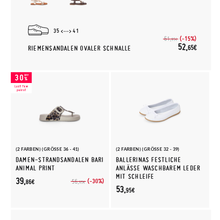
35
41
(-15%)
61,
95€
52,
65€
RIEMENSANDALEN OVALER SCHNALLE
(2 FARBEN) (GRÖSSE 36 - 41)
(2 FARBEN) (GRÖSSE 32 - 39)
DAMEN-STRANDSANDALEN BARI
BALLERINAS FESTLICHE
ANIMAL PRINT
ANLÄSSE WASCHBAREM LEDER
MIT SCHLEIFE
39,
(-30%)
56,
86€
95€
53,
95€