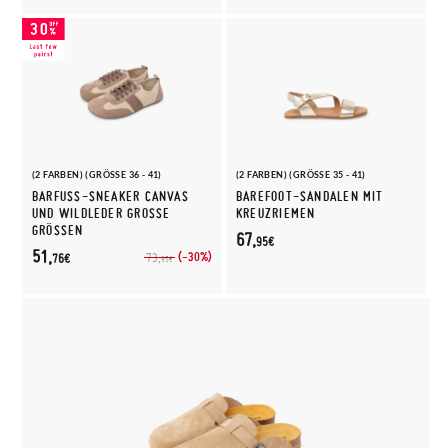
(2 FARBEN) (GRÖSSE 36 - 41)
(2 FARBEN) (GRÖSSE 35 - 41)
BARFUSS-SNEAKER CANVAS U
BAREFOOT-SANDALEN MIT
ND WILDLEDER GROSSE GR
KREUZRIEMEN
ÖSSEN
67,
95€
51,
(-30%)
73,
76€
95€