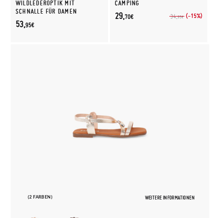
ILDLEDEROPTIK MIT S
CAMPING
CHNALLE FÜR DAMEN
29,
(-15%)
34,
70€
95€
53,
95€
(2 FARBEN)
WEITERE INFORMATIONEN