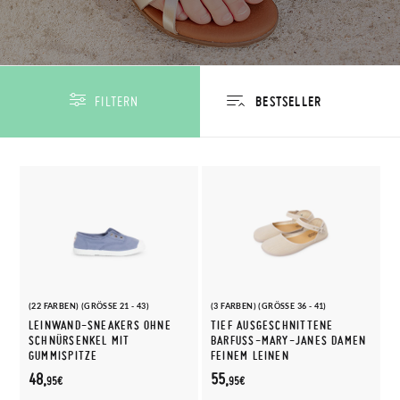
FILTERN
(22 FARBEN) (GRÖSSE 21 - 43)
(3 FARBEN) (GRÖSSE 36 - 41)
LEINWAND-SNEAKERS OHNE
TIEF AUSGESCHNITTENE
SCHNÜRSENKEL MIT
BARFUSS-MARY-JANES DAMEN F
GUMMISPITZE
EINEM LEINEN
48,
55,
95€
95€