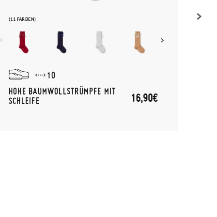
(11 FARBEN)
(1 FAR
10
HOHE BAUMWOLLSTRÜMPFE MIT
GEST
16,90€
SCHLEIFE