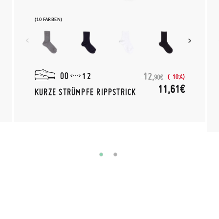
(10 FARBEN)
00
12
12,
(-10%)
90€
11,61€
KURZE STRÜMPFE RIPPSTRICK