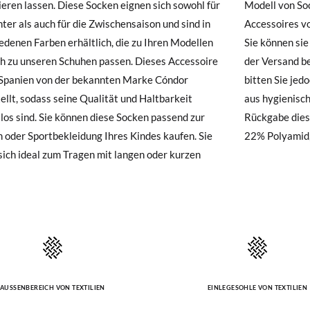
0
2
4
6
8
eren lassen. Diese Socken eignen sich sowohl für
l von Socken, Strumpfhosen oder anderen
hre Schuhe ankommen und nicht ganz Ihren Vorstellungen entsprechen
ter als auch für die Zwischensaison und sind in
ires von Condor suchen, treten Sie hier ein und
ndung beantragen.
edenen Farben erhältlich, die zu Ihren Modellen
nen sie alle entdecken. Vergessen Sie nicht, dass
6-12m
12-24m
2-4A
4-6A
6-8A
h zu unseren Schuhen passen. Dieses Accessoire
rsand bei Pisamonas immer kostenlos ist. Wir
e ein Kundenkonto haben, loggen Sie sich einfach ein, um den Vorgang
röße
15-19
19-22
23-26
27-31
32-35
 Spanien von der bekannten Marke Cóndor
ie jedoch um Verständnis, dass wir in diesem Fall
besuchen Sie bitte unsere
Ruecksendung
und geben Sie Ihre Bestell
ellt, sodass seine Qualität und Haltbarkeit
ienischen Gründen keinen Umtausch oder keine
resse ein. Ein Rücksendeetikett wird Ihnen dann automatisch an Ihr
71-82cm
83-94cm
95-106cm
107-118cm
119-130c
llos sind. Sie können diese Socken passend zur
e dieses Produkts akzeptieren. 75% Baumwolle,
 oder Sportbekleidung Ihres Kindes kaufen. Sie
n Artikel umzutauschen, senden Sie bitte Ihr ursprüngliches Paar u
22% Polyamid,
sich ideal zum Tragen mit langen oder kurzen
s bei einer Postfiliale zurück und geben Sie eine neue Bestellung fü
hten Stil auf.
AUSSENBEREICH VON TEXTILIEN
EINLEGESOHLE VON TEXTILIEN