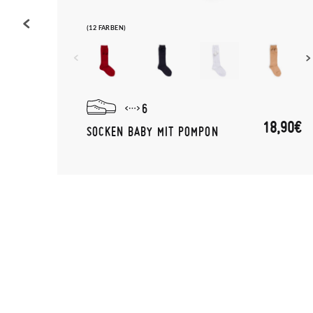
(12 FARBEN)
6
(-10%)
,51€
18,90€
SOCKEN BABY MIT POMPON