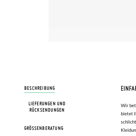
EINFA
LIVRA
BESCHREIBUNG
LIEFERUNGEN UND
Wir bet
Hosen, s
Bei Pis
RÜCKSENDUNGEN
bietet 
Wenn Si
Lieferu
schlich
unsere 
werden 
GRÖSSENBERATUNG
Kleidun
Produkt
GRÖß