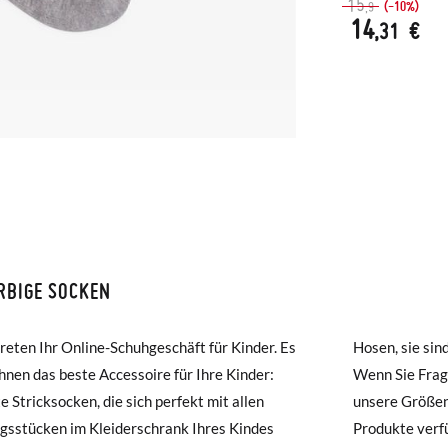
15
(-10%)
,9
14
,31 €
RBIGE SOCKEN
ISON ET RETOURS
reten Ihr Online-Schuhgeschäft für Kinder. Es
ie sind in Größen von 0 bis 10 Jahren erhältlich.
amonas ist die Lieferung ab 40 € kostenlos. Für Bestellungen unter 4
Ihnen das beste Accessoire für Ihre Kinder:
e Fragen zur Größe haben, schauen Sie sich
ng per Kurier dauert 4 bis 6 Werktage. Bitte beachten Sie, dass die
te Stricksocken, die sich perfekt mit allen
Größentabelle an, die für alle Pisamonas-
muss, da sie andernfalls erst am darauffolgenden Tag zugestellt wird
gsstücken im Kleiderschrank Ihres Kindes
e verfügbar ist. Wenn Sie nach einem anderen
E