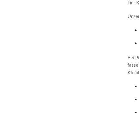
Der K
Unser
Bei P
fasse
Klein