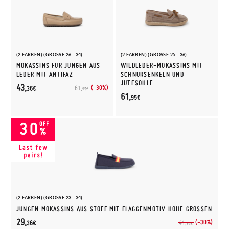
(2 FARBEN) (GRÖSSE 26 - 34)
(2 FARBEN) (GRÖSSE 25 - 36)
MOKASSINS FÜR JUNGEN AUS
WILDLEDER-MOKASSINS MIT
LEDER MIT ANTIFAZ
SCHNÜRSENKELN UND
JUTESOHLE
43,
(-30%)
61,
36€
95€
61,
95€
(2 FARBEN) (GRÖSSE 23 - 34)
JUNGEN MOKASSINS AUS STOFF MIT FLAGGENMOTIV HOHE GRÖSSEN
29,
(-30%)
41,
36€
95€