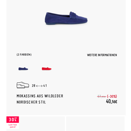
(2 FARBEN)
WEITERE INFORMATIONEN
28
41
MOKASSINS AUS WILDLEDER
(-30%)
57,
95€
40,
56€
NORDISCHER STIL