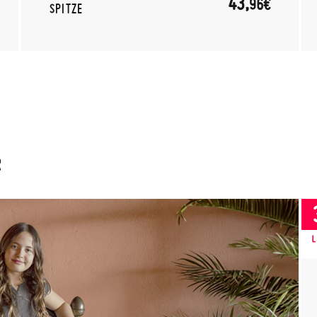
43,
96€
SPITZE
R