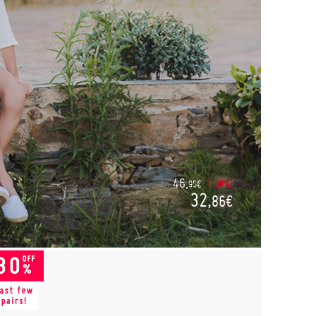
46,
(-30%)
95€
32,
86€