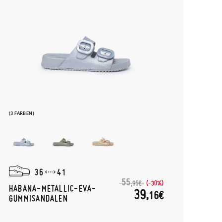
(3 FARBEN)
36
41
55,
(-30%)
95€
HABANA-METALLIC-EVA-
39,
16€
GUMMISANDALEN