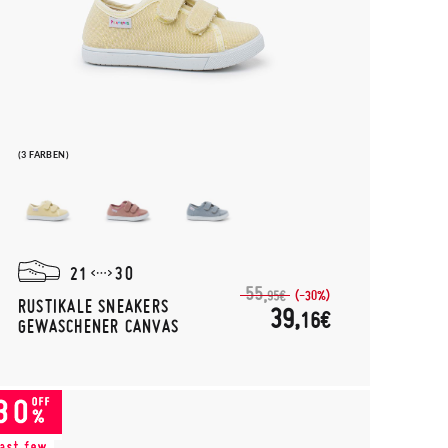
(3 FARBEN)
21
30
55,
(-30%)
95€
RUSTIKALE SNEAKERS
39,
16€
GEWASCHENER CANVAS