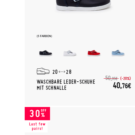
(5 FARBEN)
20
28
50,
(-20%)
95€
WASCHBARE LEDER-SCHUHE
40,
76€
MIT SCHNALLE