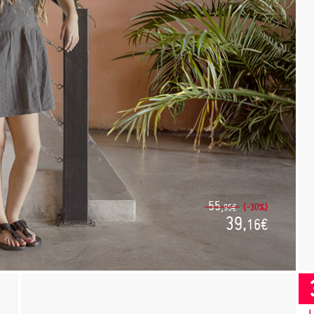
55,
(-30%)
95€
39,
16€