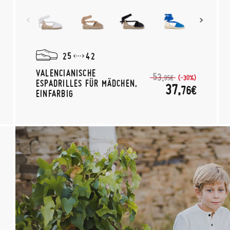
25
42
VALENCIANISCHE
53,
(-30%)
95€
ESPADRILLES FÜR MÄDCHEN,
37,
76€
EINFARBIG