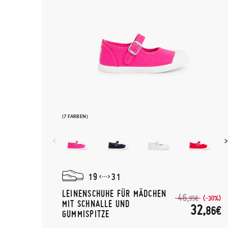
(7 FARBEN)
19
31
LEINENSCHUHE FÜR MÄDCHEN
46,
(-30%)
95€
MIT SCHNALLE UND
32,
86€
GUMMISPITZE