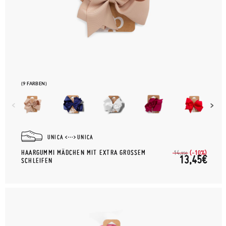
(9 FARBEN)
UNICA
UNICA
HAARGUMMI MÄDCHEN MIT EXTRA GROSSEM S
(-10%)
14,
95€
13,45€
CHLEIFEN