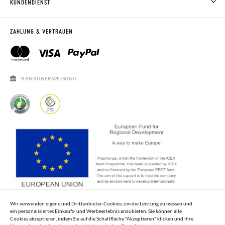
KUNDENDIENST
RÜCKGABE 60 TAGE
WO IST MEINE BESTELLUNG?
VERSAND UND RETOUREN
RETOURE BEANTRAGEN
PISAMONAS CLUB
ZAHLUNG & VERTRAUEN
PISAMONAS CLUB RABATT
KONTAKT
RECHTSHINWEISE
ÖFFNUNGSZEITEN
SALE
HÄUFIGKEIT DER BEANTWORTUNG VON FRAGEN
BANKÜBERWEISUNG
Wir verwenden eigene und Drittanbieter-Cookies, um die Leistung zu messen und
ein personalisiertes Einkaufs- und Werbeerlebnis anzubieten. Sie können alle
Cookies akzeptieren, indem Sie auf die Schaltfläche "Akzeptieren" klicken und ihre