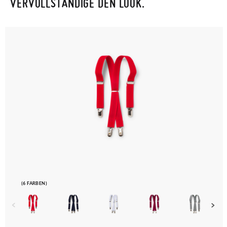
VERVOLLSTÄNDIGE DEN LOOK.
Um einen Artikel umzutauschen, senden Sie bitte Ihr
ursprüngliches Paar unter Verwendung des bereitgestellten
Etiketts bei einer Postfiliale zurück und geben Sie eine neue
Bestellung für die gewünschte Größe oder den gewünschten
Stil auf.
(6 FARBEN)