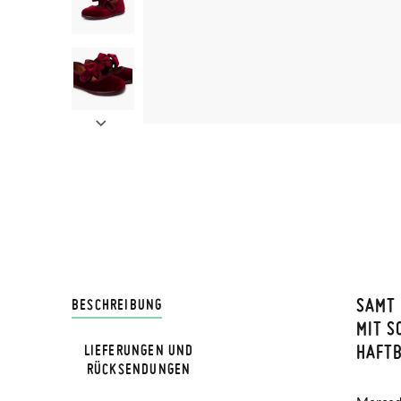
SAMT
LIVRA
BESCHREIBUNG
MIT S
HAFT
LIEFERUNGEN UND
Bei Pis
HINWEIS
RÜCKSENDUNGEN
Lieferu
Verglei