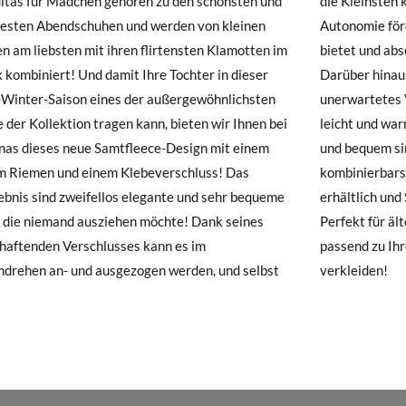
tas für Mädchen gehören zu den schönsten und
einsten können es selbst anziehen, was ihre
muss, da sie andernfalls erst am darauffolgenden Tag zugestellt wird
testen Abendschuhen und werden von kleinen
ie fördert und einen perfekten Halt am Fuß
 am liebsten mit ihren flirtensten Klamotten im
 und absolute Bewegungsfreiheit ermöglicht.
hre Schuhe ankommen und nicht ganz Ihren Vorstellungen entsprechen
 kombiniert! Und damit Ihre Tochter in dieser
r hinaus verhindert die rutschfeste Sohle
ndung beantragen.
Winter-Saison eines der außergewöhnlichsten
tetes Verrutschen und die Materialien sind so
E
18
19
20
21
22
23
 der Kollektion tragen kann, bieten wir Ihnen bei
und warm, dass sie den ganzen Tag lang geschützt
e ein Kundenkonto haben, loggen Sie sich einfach ein, um den Vorgang
as dieses neue Samtfleece-Design mit einem
uem sind! Diese kleinen Krawatten sind in den
besuchen Sie bitte unsere
Ruecksendung
und geben Sie Ihre Bestell
11,2
m Riemen und einem Klebeverschluss! Das
erbarsten und schönsten Farben der Saison
resse ein. Ein Rücksendeetikett wird Ihnen dann automatisch an Ihr
11,9
12,6
13,2
13,8
14,
bnis sind zweifellos elegante und sehr bequeme
ich und Sie können sie von Größe 19 bis 25 tragen.
 die niemand ausziehen möchte! Dank seines
 für ältere und jüngere Schwestern, um sich
n Artikel umzutauschen, senden Sie bitte Ihr ursprüngliches Paar u
 haftenden Verschlusses kann es im
u Ihren Veranstaltungen in dieser Saison zu
s bei einer Postfiliale zurück und geben Sie eine neue Bestellung fü
drehen an- und ausgezogen werden, und selbst
verkleiden!
hten Stil auf.