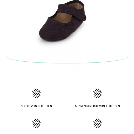
CM
9,9
10,5
11,1
11,7
besuchen Sie bitte unsere
Ruecksendung
und geben Sie Ihre
Bestellnummer sowie die beim Kauf verwendete E-Mail-
Adresse ein. Ein Rücksendeetikett wird Ihnen dann
automatisch an Ihr Postfach gesendet.
Um einen Artikel umzutauschen, senden Sie bitte Ihr
ursprüngliches Paar unter Verwendung des bereitgestellten
Etiketts bei einer Postfiliale zurück und geben Sie eine neue
Bestellung für die gewünschte Größe oder den gewünschten
Stil auf.
SOHLE VON TEXTILIEN
AUSSENBEREICH VON TEXTILIEN