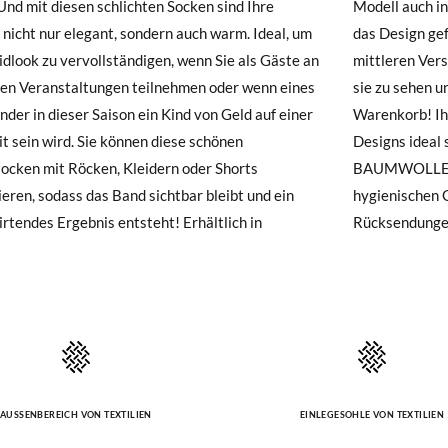
2
4
 Und mit diesen schlichten Socken sind Ihre
uch in einem Turnanzug erhältlich, falls Ihnen
hre Schuhe ankommen und nicht ganz Ihren Vorstellungen entsprechen
 nicht nur elegant, sondern auch warm. Ideal, um
ign gefallen hat, Sie es aber lieber in einer
ndung beantragen.
idlook zu vervollständigen, wenn Sie als Gäste an
en Version kaufen möchten. Klicken Sie hier, um
12-24m
2-4A
en Veranstaltungen teilnehmen oder wenn eines
 sehen und legen Sie beide Modelle in Ihren
e ein Kundenkonto haben, loggen Sie sich einfach ein, um den Vorgang
19-22
23-26
röße
inder in dieser Saison ein Kind von Geld auf einer
rb! Ihre Kinder werden in einem dieser beiden
besuchen Sie bitte unsere
Ruecksendung
und geben Sie Ihre Bestell
t sein wird. Sie können diese schönen
s ideal sein! Zusammensetzung: 75%
resse ein. Ein Rücksendeetikett wird Ihnen dann automatisch an Ihr
83-94cm
95-106cm
ocken mit Röcken, Kleidern oder Shorts
OLLE 22% POLYAMID 3% ELASTAN Aus
eren, sodass das Band sichtbar bleibt und ein
nischen Gründen sind Änderungen oder
n Artikel umzutauschen, senden Sie bitte Ihr ursprüngliches Paar u
lirtendes Ergebnis entsteht! Erhältlich in
Rücksendungen 
s bei einer Postfiliale zurück und geben Sie eine neue Bestellung fü
hten Stil auf.
AUSSENBEREICH VON TEXTILIEN
EINLEGESOHLE VON TEXTILIEN