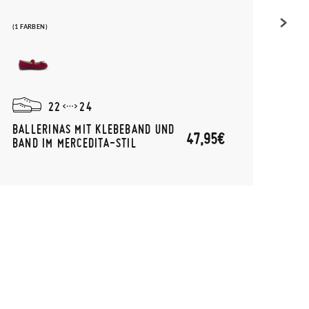
(1 FARBEN)
(1 FAR
22
24
BALLERINAS MIT KLEBEBAND UND
LÄSS
47,95€
BAND IM MERCEDITA-STIL
VEL