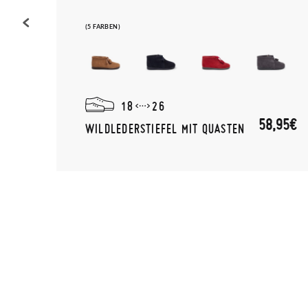
(5 FARBEN)
18
26
58,95€
WILDLEDERSTIEFEL MIT QUASTEN
,95€