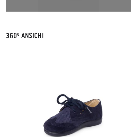
CM
11,9
12,5
13,1
13,9
14,5
15,2
15,8
16,5
besuchen Sie bitte unsere
Ruecksendung
und geben Sie Ihre
Bestellnummer sowie die beim Kauf verwendete E-Mail-
Adresse ein. Ein Rücksendeetikett wird Ihnen dann
automatisch an Ihr Postfach gesendet.
360º ANSICHT
Um einen Artikel umzutauschen, senden Sie bitte Ihr
ursprüngliches Paar unter Verwendung des bereitgestellten
Etiketts bei einer Postfiliale zurück und geben Sie eine neue
Bestellung für die gewünschte Größe oder den gewünschten
Stil auf.