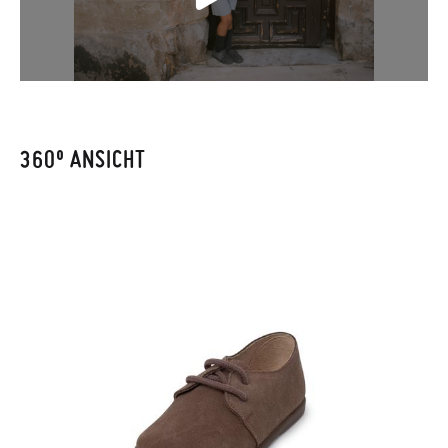
Wenn Sie ein Kundenkonto haben, loggen Sie sich einfach ein,
um den Vorgang zu starten. Wenn Sie als Gast bestellt haben,
CM
12,4
13,0
13,7
14,4
15,0
15,7
16,4
17,0
17,7
18,4
19,0
besuchen Sie bitte unsere
Ruecksendung
und geben Sie Ihre
Bestellnummer sowie die beim Kauf verwendete E-Mail-
Adresse ein. Ein Rücksendeetikett wird Ihnen dann
automatisch an Ihr Postfach gesendet.
360º ANSICHT
Um einen Artikel umzutauschen, senden Sie bitte Ihr
ursprüngliches Paar unter Verwendung des bereitgestellten
Etiketts bei einer Postfiliale zurück und geben Sie eine neue
Bestellung für die gewünschte Größe oder den gewünschten
Stil auf.