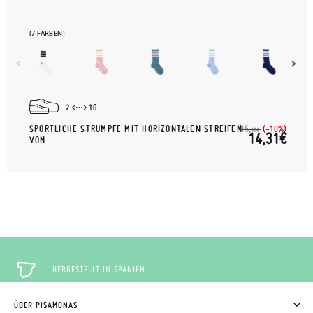
(7 FARBEN)
2
10
SPORTLICHE STRÜMPFE MIT HORIZONTALEN STREIFEN
(-10%)
15,
90€
14,31€
VON
HERGESTELLT IN SPANIEN
ÜBER PISAMONAS