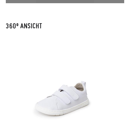
Bestellnummer sowie die beim Kauf verwendete E-Mail-
CM
13,0
13,6
14,4
15,1
15,7
16,4
16,9
17,6
18,2
19,2
20,2
Adresse ein. Ein Rücksendeetikett wird Ihnen dann
automatisch an Ihr Postfach gesendet.
360º ANSICHT
Um einen Artikel umzutauschen, senden Sie bitte Ihr
ursprüngliches Paar unter Verwendung des bereitgestellten
Etiketts bei einer Postfiliale zurück und geben Sie eine neue
Bestellung für die gewünschte Größe oder den gewünschten
Stil auf.