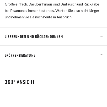
Größe einfach. Darüber hinaus sind Umtausch und Rückgabe
bei Pisamonas immer kostenlos. Warten Sie also nicht länger
und nehmen Sie sie noch heute in Anspruch.
LIEFERUNGEN UND RÜCKSENDUNGEN
Bei Pisamonas ist die Lieferung ab 40 € kostenlos. Für
Bestellungen unter 40 € kostet der Standardversand 4,95 €;
GRÖSSENBERATUNG
die Lieferung per Kurier dauert 4 bis 6 Werktage. Bitte
beachten Sie, dass die Bestellung vor 15:00 Uhr aufgegeben
werden muss, da sie andernfalls erst am darauffolgenden Tag
360º ANSICHT
zugestellt wird.
Falls Ihre Schuhe ankommen und nicht ganz Ihren
Vorstellungen entsprechen, können Sie ganz einfach eine
kostenlose Rücksendung beantragen.