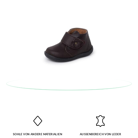
GRÖßE
19
20
21
22
23
24
25
26
27
Wenn Sie ein Kundenkonto haben, loggen Sie sich einfach ein,
um den Vorgang zu starten. Wenn Sie als Gast bestellt haben,
CM
11,7
12,1
13,0
13,5
14,2
14,8
15,5
16,1
17,0
besuchen Sie bitte unsere
Ruecksendung
und geben Sie Ihre
Bestellnummer sowie die beim Kauf verwendete E-Mail-
Adresse ein. Ein Rücksendeetikett wird Ihnen dann
automatisch an Ihr Postfach gesendet.
Um einen Artikel umzutauschen, senden Sie bitte Ihr
ursprüngliches Paar unter Verwendung des bereitgestellten
Etiketts bei einer Postfiliale zurück und geben Sie eine neue
Bestellung für die gewünschte Größe oder den gewünschten
Stil auf.
SOHLE VON ANDERE MATERIALIEN
AUSSENBEREICH VON LEDER