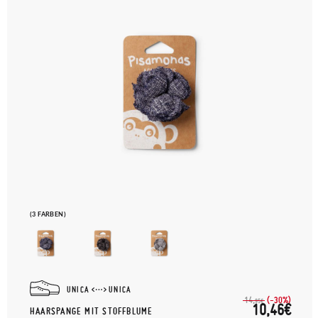
(3 FARBEN)
UNICA
UNICA
(-30%)
14,
95€
10,46€
HAARSPANGE MIT STOFFBLUME