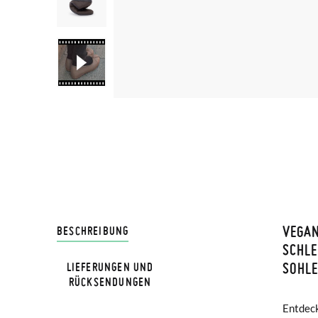
VEGAN
LIVRA
BESCHREIBUNG
SCHLE
SOHL
LIEFERUNGEN UND
Bei Pis
HINWEIS
RÜCKSENDUNGEN
Lieferu
Verglei
Entdeck
verstel
werden 