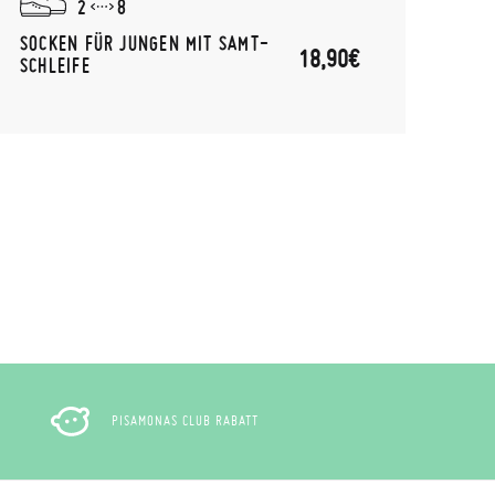
2
8
SOCKEN FÜR JUNGEN MIT SAMT-
SOCK
18,90€
SCHLEIFE
PISAMONAS CLUB RABATT