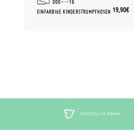
000
16
,90€
19,90€
EINFARBIGE KINDERSTRUMPFHOSEN
HERGESTELLT IN SPANIEN