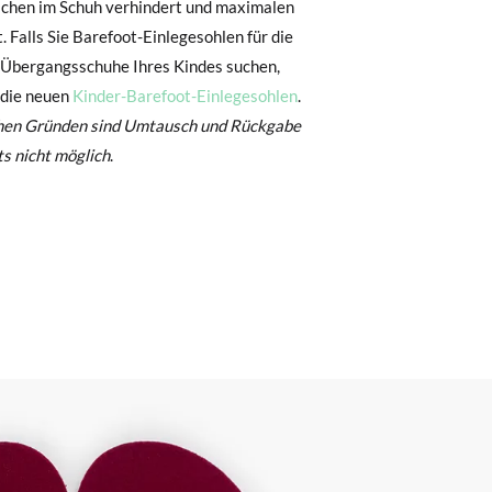
, können Sie ganz einfach eine kostenlose
 die neuen
Kinder-Barefoot-Einlegesohlen
.
 zu starten. Wenn Sie als Gast bestellt
hen Gründen sind Umtausch und Rückgabe
nummer sowie die beim Kauf verwendete E-
s nicht möglich
.
 Postfach gesendet.
nter Verwendung des bereitgestellten
r die gewünschte Größe oder den