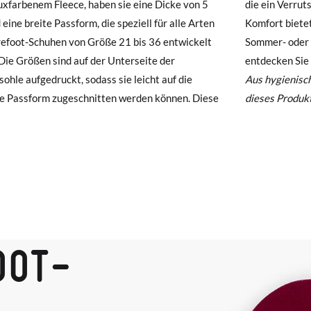
xfarbenem Fleece, haben sie eine Dicke von 5
 Verrutschen im Schuh verhindert und maximalen
hre Schuhe ankommen und nicht ganz Ihren Vorstellungen entsprechen
eine breite Passform, die speziell für alle Arten
 bietet. Falls Sie Barefoot-Einlegesohlen für die
ndung beantragen.
efoot-Schuhen von Größe 21 bis 36 entwickelt
- oder Übergangsschuhe Ihres Kindes suchen,
Die Größen sind auf der Unterseite der
entdecken Sie
e ein Kundenkonto haben, loggen Sie sich einfach ein, um den Vorgang
sohle aufgedruckt, sodass sie leicht auf die
Aus hygienisc
besuchen Sie bitte unsere
Ruecksendung
und geben Sie Ihre Bestell
e Passform zugeschnitten werden können. Diese
dieses Produkt
resse ein. Ein Rücksendeetikett wird Ihnen dann automatisch an Ihr
n Artikel umzutauschen, senden Sie bitte Ihr ursprüngliches Paar u
s bei einer Postfiliale zurück und geben Sie eine neue Bestellung fü
hten Stil auf.
OOT-