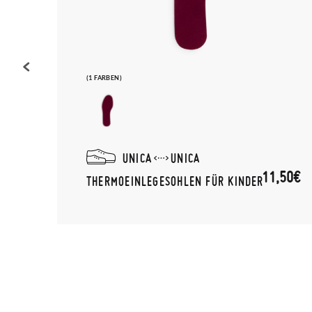
(1 FARBEN)
UNICA
UNICA
,95€
11,50€
THERMOEINLEGESOHLEN FÜR KINDER