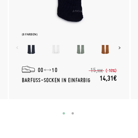
(8 FARBEN)
00
10
15,
(-10%)
90€
14,31€
BARFUSS-SOCKEN IN EINFARBIG