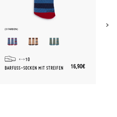
(3 FARBEN)
(1 FAR
10
16,90€
BARFUSS-SOCKEN MIT STREIFEN
KIND