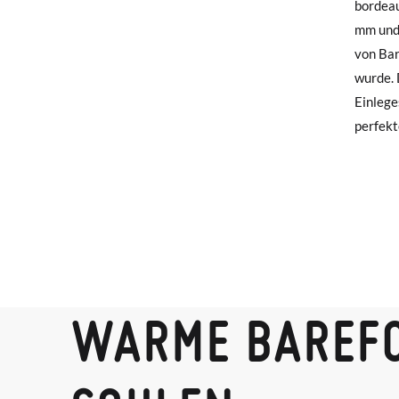
bordeau
die ein
Falls I
mm und 
Komfort
Rückse
von Bar
Sommer
wurde. 
Wenn Si
Einlege
haben, 
perfekt
Mail-Ad
Um eine
Etikett
gewünsc
WARME BAREF