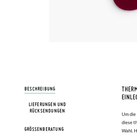
THER
LIVRA
BESCHREIBUNG
EINLE
LIEFERUNGEN UND
Bei Pis
RÜCKSENDUNGEN
Um die 
Barefoo
Lieferu
diese t
herausn
werden 
GRÖSSENBERATUNG
Wahl. H
Kinder. Z