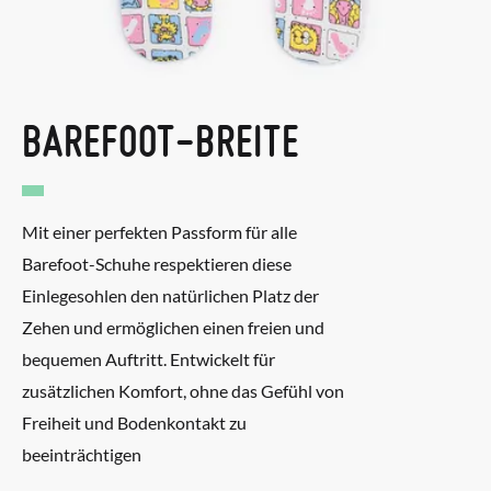
Um einen Artikel umzutauschen, senden Sie bitte Ihr
ursprüngliches Paar unter Verwendung des bereitgestellten
Etiketts bei einer Postfiliale zurück und geben Sie eine neue
Bestellung für die gewünschte Größe oder den gewünschten
BAREFOOT-BREITE
Stil auf.
Mit einer perfekten Passform für alle
Barefoot-Schuhe respektieren diese
Einlegesohlen den natürlichen Platz der
Zehen und ermöglichen einen freien und
bequemen Auftritt. Entwickelt für
zusätzlichen Komfort, ohne das Gefühl von
Freiheit und Bodenkontakt zu
beeinträchtigen