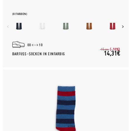
(8 FARBEN)
00
10
(-10%)
15,
90€
14,31€
BARFUSS-SOCKEN IN EINFARBIG