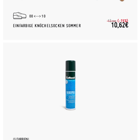
00
10
(-15%)
12,
50€
10,62€
EINFARBIGE KNÖCHELSOCKEN SOMMER
(1 FARBEN)