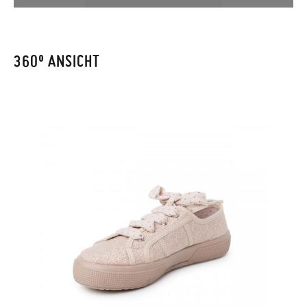
Bestellnummer sowie die beim Kauf verwendete E-Mail-
CM
14,6
15,3
16,0
16,6
17,3
18,0
18,6
19,3
20,0
20,6
21,2
21,9
Adresse ein. Ein Rücksendeetikett wird Ihnen dann
automatisch an Ihr Postfach gesendet.
360º ANSICHT
Um einen Artikel umzutauschen, senden Sie bitte Ihr
ursprüngliches Paar unter Verwendung des bereitgestellten
Etiketts bei einer Postfiliale zurück und geben Sie eine neue
Bestellung für die gewünschte Größe oder den gewünschten
Stil auf.