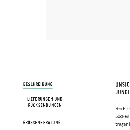
UNSIC
LIVRA
BESCHREIBUNG
JUNG
LIEFERUNGEN UND
Bei Pis
RÜCKSENDUNGEN
GRÖß
Bei Pis
Loafern,
Lieferu
Socken 
Sommer-
werden 
GRÖSSENBERATUNG
tragen 
Tempera
Alter