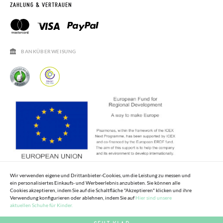
RETOURE BEANTRAGEN
PISAMONAS CLUB
ZAHLUNG & VERTRAUEN
PISAMONAS CLUB RABATT
KONTAKT
RECHTSHINWEISE
ÖFFNUNGSZEITEN
SALE
HÄUFIGKEIT DER BEANTWORTUNG VON FRAGEN
BANKÜBERWEISUNG
Wir verwenden eigene und Drittanbieter-Cookies, um die Leistung zu messen und
ein personalisiertes Einkaufs- und Werbeerlebnis anzubieten. Sie können alle
Cookies akzeptieren, indem Sie auf die Schaltfläche "Akzeptieren" klicken und ihre
Verwendung konfigurieren oder ablehnen, indem Sie auf
Hier sind unsere
aktuellen Schuhe für Kinder.