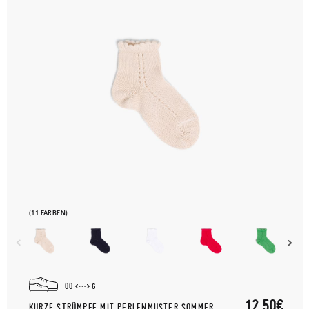
(11 FARBEN)
00
6
12,50€
KURZE STRÜMPFE MIT PERLENMUSTER SOMMER