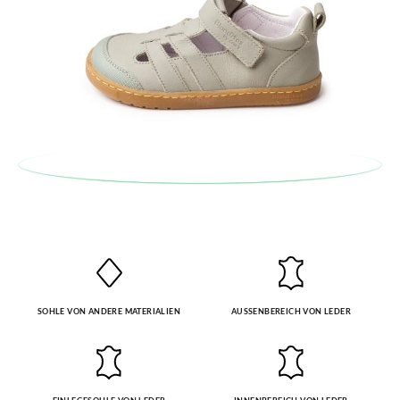
besuchen Sie bitte unsere
Ruecksendung
und geben Sie Ihre
Bestellnummer sowie die beim Kauf verwendete E-Mail-
Adresse ein. Ein Rücksendeetikett wird Ihnen dann
automatisch an Ihr Postfach gesendet.
Um einen Artikel umzutauschen, senden Sie bitte Ihr
ursprüngliches Paar unter Verwendung des bereitgestellten
Etiketts bei einer Postfiliale zurück und geben Sie eine neue
Bestellung für die gewünschte Größe oder den gewünschten
Stil auf.
SOHLE VON ANDERE MATERIALIEN
AUSSENBEREICH VON LEDER