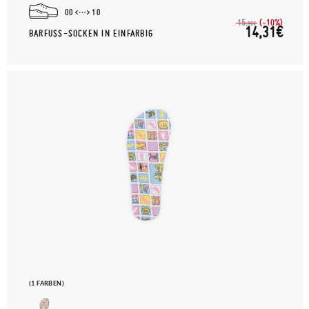
00
10
(-10%)
15,
90€
14,31€
BARFUSS-SOCKEN IN EINFARBIG
(1 FARBEN)