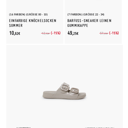
(16 FARBEN) (GRÖSSE 00 - 10)
(7 FARBEN) (GRÖSSE 22 - 34)
EINFARBIGE KNÖCHELSOCKEN
BARFUSS-SNEAKER LEINEN G
SOMMER
UMMIKAPPE
10,
49,
(-15%)
(-15%)
12,
57,
62€
25€
50€
95€