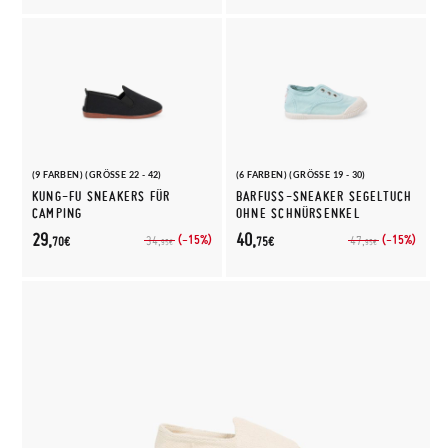
(9 FARBEN) (GRÖSSE 22 - 42)
(6 FARBEN) (GRÖSSE 19 - 30)
KUNG-FU SNEAKERS FÜR
BARFUSS-SNEAKER SEGELTUCH O
CAMPING
HNE SCHNÜRSENKEL
29,
40,
(-15%)
(-15%)
34,
47,
70€
75€
95€
95€