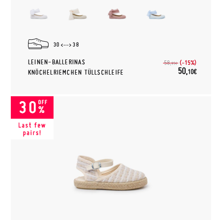
30
38
LEINEN-BALLERINAS
(-15%)
58,
95€
50,
10€
KNÖCHELRIEMCHEN TÜLLSCHLEIFE