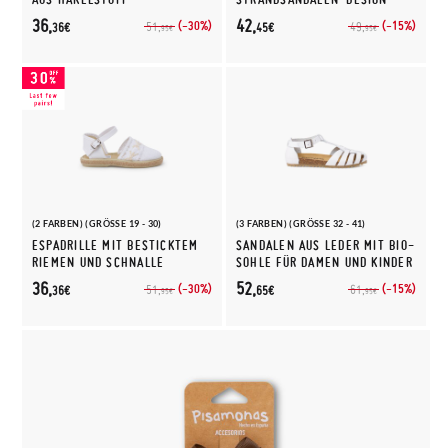
36,
42,
(-30%)
(-15%)
51,
49,
36€
45€
95€
95€
(2 FARBEN) (GRÖSSE 19 - 30)
(3 FARBEN) (GRÖSSE 32 - 41)
ESPADRILLE MIT BESTICKTEM
SANDALEN AUS LEDER MIT BIO-
RIEMEN UND SCHNALLE
SOHLE FÜR DAMEN UND KINDER
36,
52,
(-30%)
(-15%)
51,
61,
36€
65€
95€
95€