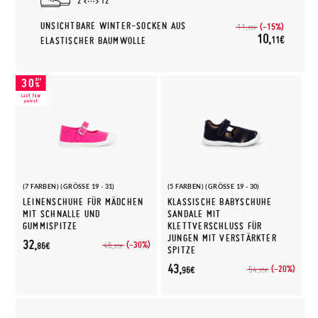
2
12
UNSICHTBARE WINTER-SOCKEN AUS
(-15%)
11,
90€
10,
11€
ELASTISCHER BAUMWOLLE
(7 FARBEN) (GRÖSSE 19 - 31)
(5 FARBEN) (GRÖSSE 19 - 30)
LEINENSCHUHE FÜR MÄDCHEN
KLASSISCHE BABYSCHUHE
MIT SCHNALLE UND
SANDALE MIT
GUMMISPITZE
KLETTVERSCHLUSS FÜR
JUNGEN MIT VERSTÄRKTER
32,
(-30%)
46,
86€
95€
SPITZE
43,
(-20%)
54,
96€
95€