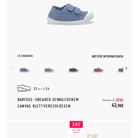
(5 FARBEN)
WEITERE INFORMATIONEN
22
34
BARFUSS-SNEAKER GEWASCHENEM C
(-20%)
54,
95€
43,
96€
ANVAS KLETTVERSCHLÜSSEN