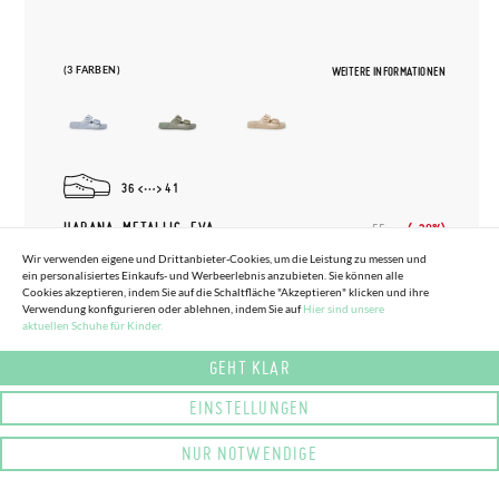
(3 FARBEN)
WEITERE INFORMATIONEN
36
41
HABANA-METALLIC-EVA-
(-30%)
55,
95€
39,
16€
GUMMISANDALEN
Wir verwenden eigene und Drittanbieter-Cookies, um die Leistung zu messen und
ein personalisiertes Einkaufs- und Werbeerlebnis anzubieten. Sie können alle
Cookies akzeptieren, indem Sie auf die Schaltfläche "Akzeptieren" klicken und ihre
Verwendung konfigurieren oder ablehnen, indem Sie auf
Hier sind unsere
aktuellen Schuhe für Kinder.
GEHT KLAR
EINSTELLUNGEN
NUR NOTWENDIGE
(10 FARBEN) (GRÖSSE UNICA - UNICA)
(3 FARBEN) (GRÖSSE 20 - 34)