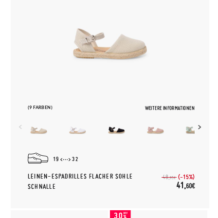
(9 FARBEN)
WEITERE INFORMATIONEN
19
32
LEINEN-ESPADRILLES FLACHER SOHLE
(-15%)
48,
95€
41,
60€
SCHNALLE