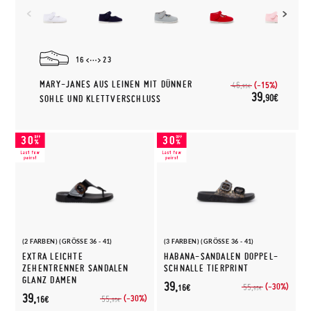
16
23
MARY-JANES AUS LEINEN MIT DÜNNER
(-15%)
46,
95€
39,
90€
SOHLE UND KLETTVERSCHLUSS
(2 FARBEN) (GRÖSSE 36 - 41)
(3 FARBEN) (GRÖSSE 36 - 41)
EXTRA LEICHTE
HABANA-SANDALEN DOPPEL-
ZEHENTRENNER SANDALEN
SCHNALLE TIERPRINT
GLANZ DAMEN
39,
(-30%)
55,
16€
95€
39,
(-30%)
55,
16€
95€