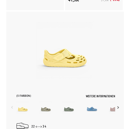
56€
95€
(5 FARBEN)
WEITERE INFORMATIONEN
22
34