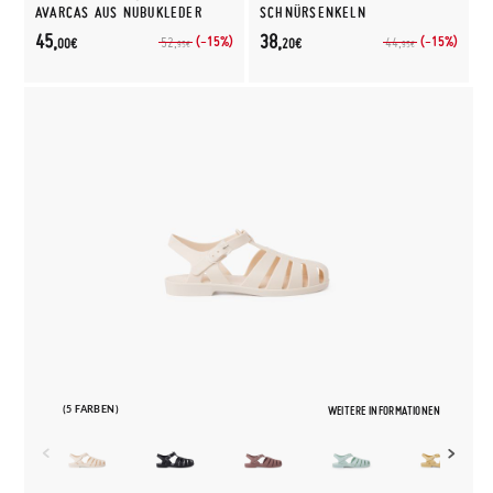
AVARCAS AUS NUBUKLEDER
SCHNÜRSENKELN
45,
38,
(-15%)
(-15%)
52,
44,
00€
20€
95€
95€
(5 FARBEN)
WEITERE INFORMATIONEN