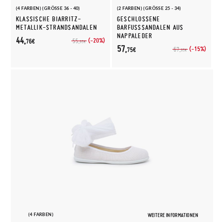
(4 FARBEN) (GRÖSSE 36 - 40)
(2 FARBEN) (GRÖSSE 25 - 34)
KLASSISCHE BIARRITZ-
GESCHLOSSENE
METALLIK-STRANDSANDALEN
BARFUSSSANDALEN AUS N
APPALEDER
44,
(-20%)
55,
76€
95€
57,
(-15%)
67,
75€
95€
(4 FARBEN)
WEITERE INFORMATIONEN