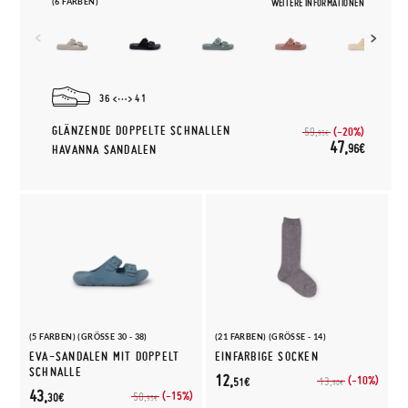
(6 FARBEN)
WEITERE INFORMATIONEN
36
41
GLÄNZENDE DOPPELTE SCHNALLEN
(-20%)
59,
95€
47,
96€
HAVANNA SANDALEN
(5 FARBEN) (GRÖSSE 30 - 38)
(21 FARBEN) (GRÖSSE - 14)
EVA-SANDALEN MIT DOPPELT
EINFARBIGE SOCKEN
SCHNALLE
12,
(-10%)
13,
51€
90€
43,
(-15%)
50,
30€
95€