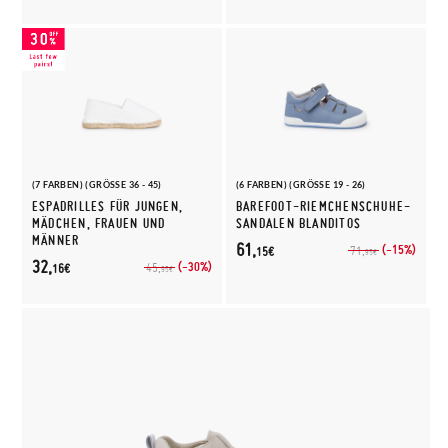
(7 FARBEN) (GRÖSSE 36 - 45)
(6 FARBEN) (GRÖSSE 19 - 26)
ESPADRILLES FÜR JUNGEN,
BAREFOOT-RIEMCHENSCHUHE-
MÄDCHEN, FRAUEN UND
SANDALEN BLANDITOS
MÄNNER
61,
(-15%)
71,
15€
95€
32,
(-30%)
45,
16€
95€