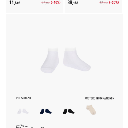
11,
39,
(-10%)
(-30%)
12,
55,
61€
16€
90€
95€
(4 FARBEN)
WEITERE INFORMATIONEN