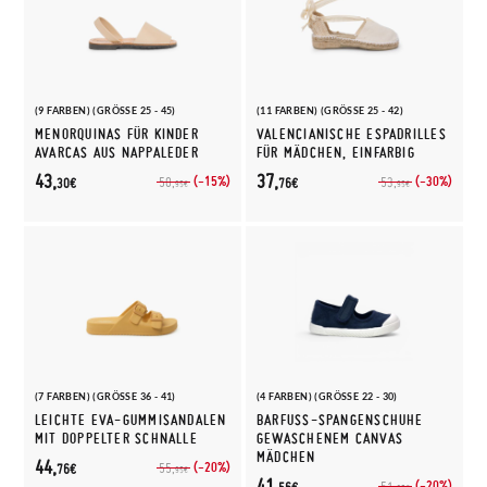
(9 FARBEN) (GRÖSSE 25 - 45)
(11 FARBEN) (GRÖSSE 25 - 42)
MENORQUINAS FÜR KINDER
VALENCIANISCHE ESPADRILLES
AVARCAS AUS NAPPALEDER
FÜR MÄDCHEN, EINFARBIG
43,
37,
(-15%)
(-30%)
50,
53,
30€
76€
95€
95€
(7 FARBEN) (GRÖSSE 36 - 41)
(4 FARBEN) (GRÖSSE 22 - 30)
LEICHTE EVA-GUMMISANDALEN
BARFUSS-SPANGENSCHUHE G
MIT DOPPELTER SCHNALLE
EWASCHENEM CANVAS M
ÄDCHEN
44,
(-20%)
55,
76€
95€
41,
(-20%)
51,