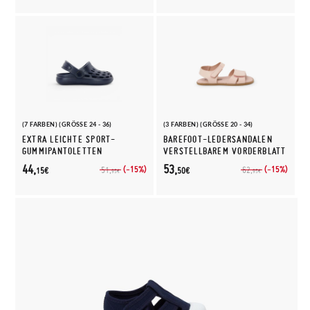
(7 FARBEN) (GRÖSSE 24 - 36)
(3 FARBEN) (GRÖSSE 20 - 34)
EXTRA LEICHTE SPORT-
BAREFOOT-LEDERSANDALEN
GUMMIPANTOLETTEN
VERSTELLBAREM VORDERBLATT
44,
53,
(-15%)
(-15%)
51,
62,
15€
50€
95€
95€