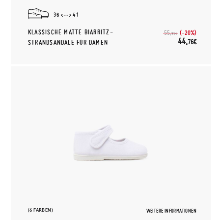
36
41
KLASSISCHE MATTE BIARRITZ-
(-20%)
55,
95€
44,
76€
STRANDSANDALE FÜR DAMEN
(6 FARBEN)
WEITERE INFORMATIONEN