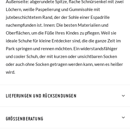
Außenseite: abgerundete Spitze, flache Schnürsenkel mit zwei
Löchern, weiße Paspelierung und Gummisohle mit
jutebeschichtetem Rand, der der Sohle einer Espadrille
nachempfunden ist. Innen: Die besten Materialien und
Oberflächen, um die Füße Ihres Kindes zu pflegen. Weil sie
ideale Schuhe für kleine Entdecker sind, die die ganze Zeit im
Park springen und rennen möchten. Ein widerstandsfähiger
und cooler Schuh, der mit kurzen oder unsichtbaren Socken
oder auch ohne Socken getragen werden kann, wenn es heißer
wird.
LIEFERUNGEN UND RÜCKSENDUNGEN
Bei Pisamonas ist die Lieferung ab 40 € kostenlos. Für
Bestellungen unter 40 € kostet der Standardversand 4,95 €;
GRÖSSENBERATUNG
die Lieferung per Kurier dauert 4 bis 6 Werktage. Bitte