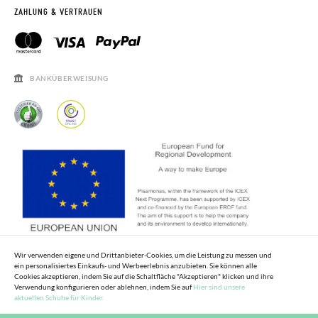
RETOURE BEANTRAGEN
PISAMONAS CLUB
ZAHLUNG & VERTRAUEN
PISAMONAS CLUB RABATT
KONTAKT
RECHTSHINWEISE
ÖFFNUNGSZEITEN
SALE
HÄUFIGKEIT DER BEANTWORTUNG VON FRAGEN
BANKÜBERWEISUNG
Wir verwenden eigene und Drittanbieter-Cookies, um die Leistung zu messen und
ein personalisiertes Einkaufs- und Werbeerlebnis anzubieten. Sie können alle
Cookies akzeptieren, indem Sie auf die Schaltfläche "Akzeptieren" klicken und ihre
Verwendung konfigurieren oder ablehnen, indem Sie auf
Hier sind unsere
aktuellen Schuhe für Kinder.