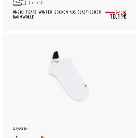
2
12
UNSICHTBARE WINTER-SOCKEN AUS ELASTISCHER
(-15%)
11,
90€
10,11€
BAUMWOLLE
(2 FARBEN)