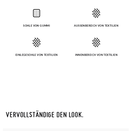
beachten Sie, dass die Bestellung vor 15:00 Uhr aufgegeben
werden muss, da sie andernfalls erst am darauffolgenden Tag
zugestellt wird.
SOHLE VON GUMMI
AUSSENBEREICH VON TEXTILIEN
Falls Ihre Schuhe ankommen und nicht ganz Ihren
Vorstellungen entsprechen, können Sie ganz einfach eine
kostenlose Rücksendung beantragen.
EINLEGESOHLE VON TEXTILIEN
INNENBEREICH VON TEXTILIEN
GRÖßE
20
21
22
23
24
25
26
27
28
29
30
Wenn Sie ein Kundenkonto haben, loggen Sie sich einfach ein,
um den Vorgang zu starten. Wenn Sie als Gast bestellt haben,
CM
12,8
13,5
14,1
14,7
15,4
16,0
16,7
17,4
18,1
18,7
19,4
besuchen Sie bitte unsere
Ruecksendung
und geben Sie Ihre
Bestellnummer sowie die beim Kauf verwendete E-Mail-
Adresse ein. Ein Rücksendeetikett wird Ihnen dann
automatisch an Ihr Postfach gesendet.
VERVOLLSTÄNDIGE DEN LOOK.
Um einen Artikel umzutauschen, senden Sie bitte Ihr
ursprüngliches Paar unter Verwendung des bereitgestellten