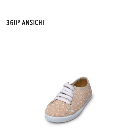
Bestellnummer sowie die beim Kauf verwendete E-Mail-
Adresse ein. Ein Rücksendeetikett wird Ihnen dann
automatisch an Ihr Postfach gesendet.
360º ANSICHT
Um einen Artikel umzutauschen, senden Sie bitte Ihr
ursprüngliches Paar unter Verwendung des bereitgestellten
Etiketts bei einer Postfiliale zurück und geben Sie eine neue
Bestellung für die gewünschte Größe oder den gewünschten
Stil auf.