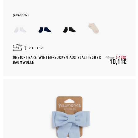
(4 FARBEN)
2
12
UNSICHTBARE WINTER-SOCKEN AUS ELASTISCHER
(-15%)
11,
90€
10,11€
BAUMWOLLE