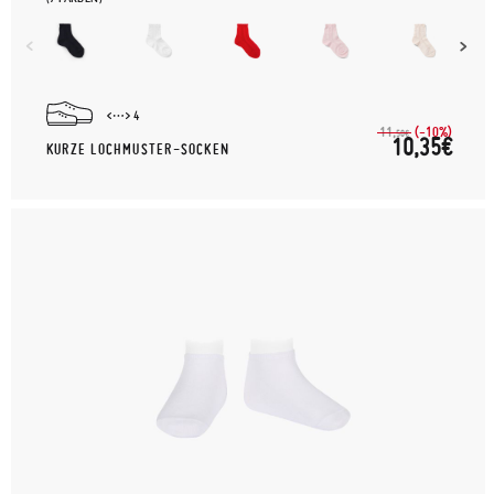
4
(-10%)
11,
50€
10,35€
KURZE LOCHMUSTER-SOCKEN