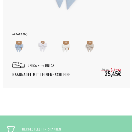
(4 FARBEN)
UNICA
UNICA
(-15%)
29,
95€
25,45€
HAARNADEL MIT LEINEN-SCHLEIFE
HERGESTELLT IN SPANIEN