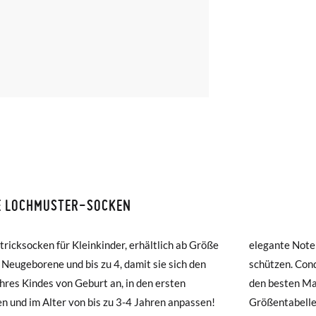
E LOCHMUSTER-SOCKEN
ISON ET RETOURS
tricksocken für Kleinkinder, erhältlich ab Größe
e Note zu verleihen und gleichzeitig ihre Füße zu
amonas ist die Lieferung ab 40 € kostenlos. Für Bestellungen unter 4
 Neugeborene und bis zu 4, damit sie sich den
n. Condor Babysocken, hergestellt in Spanien mit
ng per Kurier dauert 4 bis 6 Werktage. Bitte beachten Sie, dass die
hres Kindes von Geburt an, in den ersten
ten Materialien. Konsultieren Sie unsere
muss, da sie andernfalls erst am darauffolgenden Tag zugestellt wird
en und im Alter von bis zu 3-4 Jahren anpassen!
tabelle, wenn Sie Fragen dazu haben, welches
E