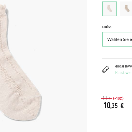
GRÖSSE
GRÖSSENW
Passt wie
11
(-10%)
,5
10
,35 €