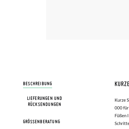
KURZ
LIVRA
BESCHREIBUNG
LIEFERUNGEN UND
Kurze S
elegant
Bei Pis
RÜCKSENDUNGEN
000 für
schütze
Lieferu
Füßen I
den bes
werden 
GRÖSSENBERATUNG
Schritt
Größen
GRÖß