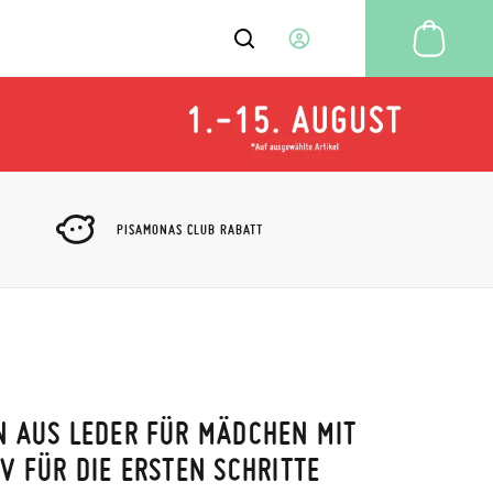
Mei
MEIN FAZIT
ADRESSBUCH
KONTOINFORMATIONEN
MEINE KREDITKARTEN
PISAMONAS CLUB RABATT
HILFE-SERVICE
KINDER SCHUHCLUB
NEWSLETTER
MEINE BESTELLUNGEN
MEINE RÜCKSENDUNGEN
MEINE TICKETS
ABMELDEN
 AUS LEDER FÜR MÄDCHEN MIT
V FÜR DIE ERSTEN SCHRITTE