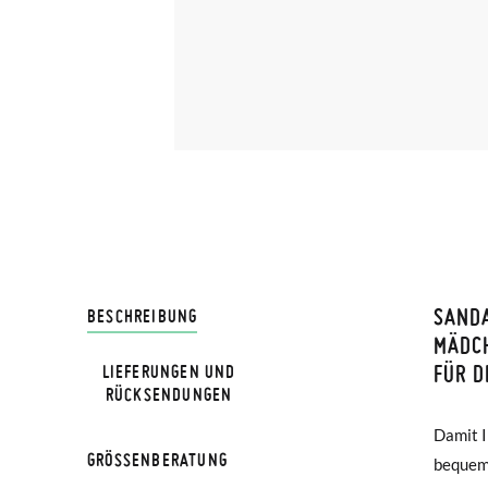
SANDA
LIVRA
BESCHREIBUNG
MÄDCH
FÜR D
LIEFERUNGEN UND
Bei Pis
HINWEIS
RÜCKSENDUNGEN
Lieferu
Verglei
Damit I
Seitensc
werden 
GRÖSSENBERATUNG
bequems
zur Som