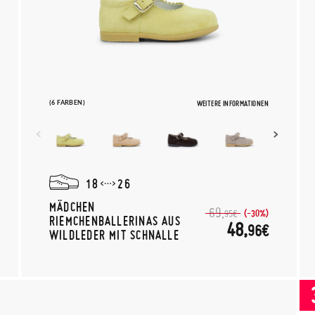
(6 FARBEN)
WEITERE INFORMATIONEN
18
26
MÄDCHEN
69,
(-30%)
95€
RIEMCHENBALLERINAS AUS
48,
96€
WILDLEDER MIT SCHNALLE