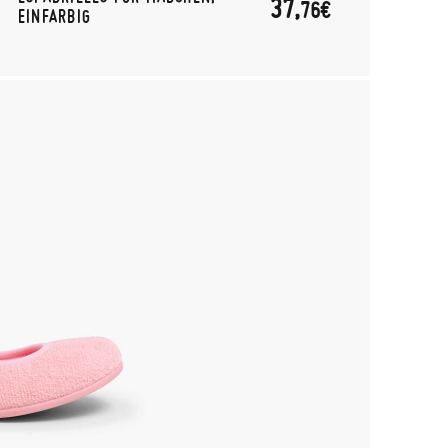
37,
76€
EINFARBIG