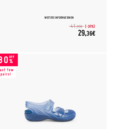
WEITERE INFORMATIONEN
41,
(-30%)
95€
29,
36€