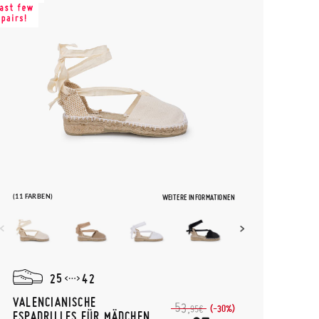
(11 FARBEN)
WEITERE INFORMATIONEN
25
42
VALENCIANISCHE
53,
(-30%)
95€
ESPADRILLES FÜR MÄDCHEN,