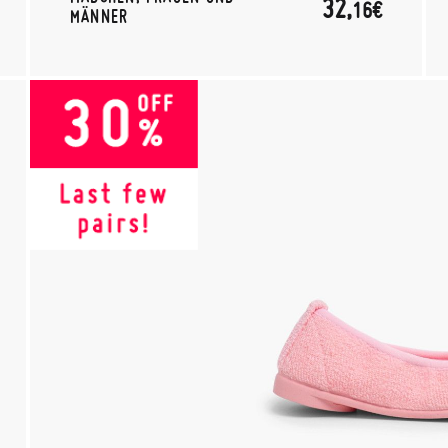
32,
16€
MÄNNER