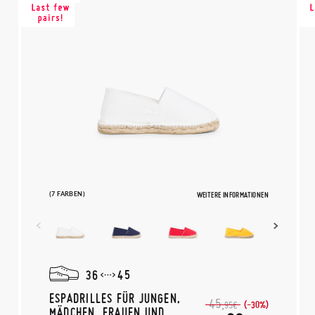
(7 FARBEN)
WEITERE INFORMATIONEN
36
45
ESPADRILLES FÜR JUNGEN,
45,
(-30%)
95€
MÄDCHEN, FRAUEN UND