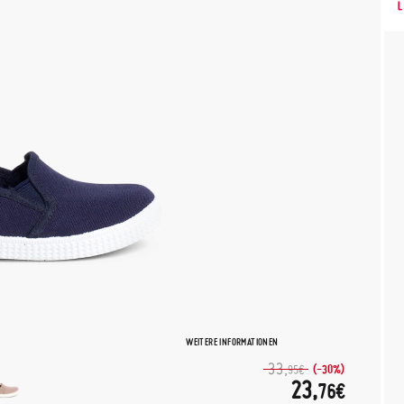
WEITERE INFORMATIONEN
33,
(-30%)
95€
23,
76€