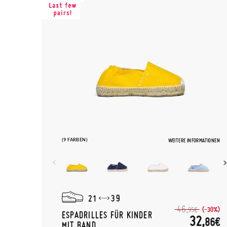
(9 FARBEN)
WEITERE INFORMATIONEN
21
39
46,
(-30%)
95€
ESPADRILLES FÜR KINDER
32,
86€
MIT BAND