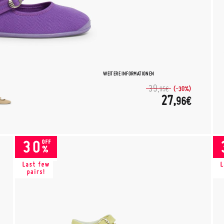
WEITERE INFORMATIONEN
39,
(-30%)
95€
27,
96€