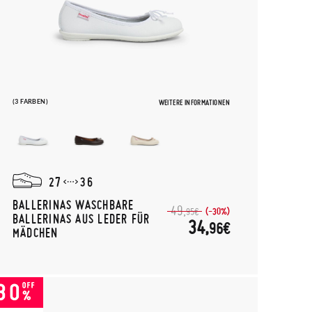
(3 FARBEN)
WEITERE INFORMATIONEN
27
36
BALLERINAS WASCHBARE
49,
(-30%)
95€
BALLERINAS AUS LEDER FÜR
34,
96€
MÄDCHEN