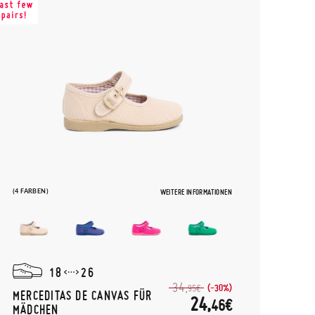
(4 FARBEN)
WEITERE INFORMATIONEN
18
26
34,
(-30%)
95€
MERCEDITAS DE CANVAS FÜR
24,
46€
MÄDCHEN