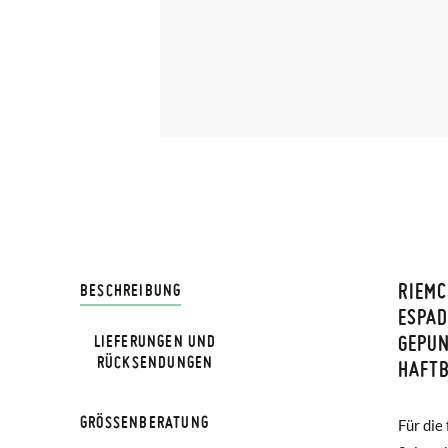
RIEMC
LIVRA
BESCHREIBUNG
ESPAD
GEPUN
LIEFERUNGEN UND
Bei Pis
HINWEIS
RÜCKSENDUNGEN
HAFT
Lieferu
Verglei
werden 
GRÖSSENBERATUNG
Für die
Sommerk