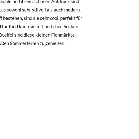
, können Sie ganz einfach eine kostenlose
28
29
30
31
32
 zu starten. Wenn Sie als Gast bestellt
18,1
18,7
19,4
20,1
20,8
nummer sowie die beim Kauf verwendete E-
 süßen Sommerferien zu genießen!
 Postfach gesendet.
nter Verwendung des bereitgestellten
r die gewünschte Größe oder den