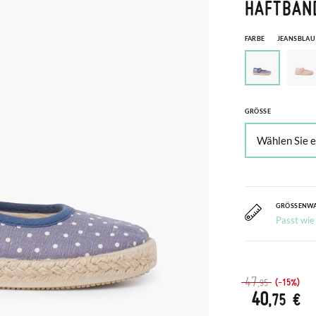
HAFTBAN
FARBE
JEANSBLAU
GRÖSSE
GRÖSSENW
Passt wie
47
(-15%)
,95
40
,75 €