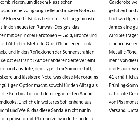
kombinieren, um diesem klassischen
e werden! Die Schaufel ist innen mit Leder
hre Schuhe ankommen und nicht ganz Ihren Vorstellungen entsprechen
chuh eine völlig originelle und andere Note zu
ert und die Sohle besteht ebenfalls aus
ndung beantragen.
t Schlangenmuster
ren Monaten des
E
32
33
34
35
36
37
s in den neuesten Runway-Designs, das
ine gute Atmungsaktivität garantiert. Jeder
e ein Kundenkonto haben, loggen Sie sich einfach ein, um den Vorgang
n mit der in drei Farbtönen — Gold, Bronze und
e fragen, wo sie diese Menorquins online oder in
besuchen Sie bitte unsere
Ruecksendung
und geben Sie Ihre Bestell
20,2
20,9
21,6
22,3
23,0
23,6
— erhältlichen Metallic-Oberfläche jeden Look
nserer Geschäfte kaufen können! Animalprint,
resse ein. Ein Rücksendeetikett wird Ihnen dann automatisch an Ihr
ebt und in den Reflexionen der Sonnenstrahlen
ic-Töne, Jute und Plateau! Was kann man sich
strahlt! Auf der anderen Seite verleiht
m menorquinischen Leder für Mädchen
n Artikel umzutauschen, senden Sie bitte Ihr ursprüngliches Paar u
lenband aus Jute, dem typischen Sommerstoff,
uen wünschen? Nun, es ist in den Größen 32 bis
s bei einer Postfiliale zurück und geben Sie eine neue Bestellung fü
ssigere und lässigere Note, was diese Menorquins
ältlich, sodass Töchter und Mütter diesen
hten Stil auf.
r gültigen Option macht, sowohl für den Alltag als
ng-Sommer zusammen passen und das beste
r die Kombination mit den elegantesten Abend-
le Design tragen können, mit der ganzen Qualität
ndlooks. Endlich ein weiteres Sohlenband aus
samonas! Und wie immer mit kostenlosem
mi und Weiß, das diese Sandale nicht nur in
Versand, Umt
norquinische mit Plateau verwandelt, sondern