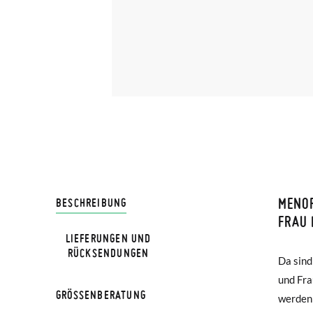
MENO
LIVRA
BESCHREIBUNG
FRAU 
LIEFERUNGEN UND
Bei Pis
HINWEIS
RÜCKSENDUNGEN
Da sind
auch b
Lieferu
Verglei
und Fra
Außerde
werden 
GRÖSSENBERATUNG
Menorqu
werden!
bequem,