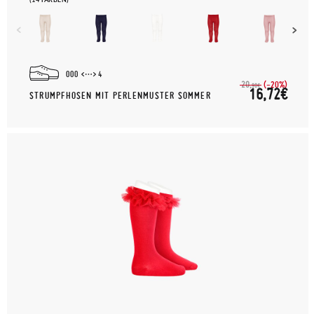
000
4
(-20%)
20,
90€
16,72€
STRUMPFHOSEN MIT PERLENMUSTER SOMMER