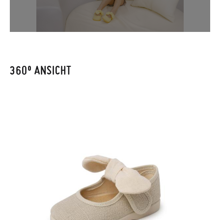
um den Vorgang zu starten. Wenn Sie als Gast bestellt haben,
CM
10,6
11,3
12,0
12,6
13,3
14,3
14,7
15,5
16,2
besuchen Sie bitte unsere
Ruecksendung
und geben Sie Ihre
Bestellnummer sowie die beim Kauf verwendete E-Mail-
Adresse ein. Ein Rücksendeetikett wird Ihnen dann
automatisch an Ihr Postfach gesendet.
360º ANSICHT
Um einen Artikel umzutauschen, senden Sie bitte Ihr
ursprüngliches Paar unter Verwendung des bereitgestellten
Etiketts bei einer Postfiliale zurück und geben Sie eine neue
Bestellung für die gewünschte Größe oder den gewünschten
Stil auf.