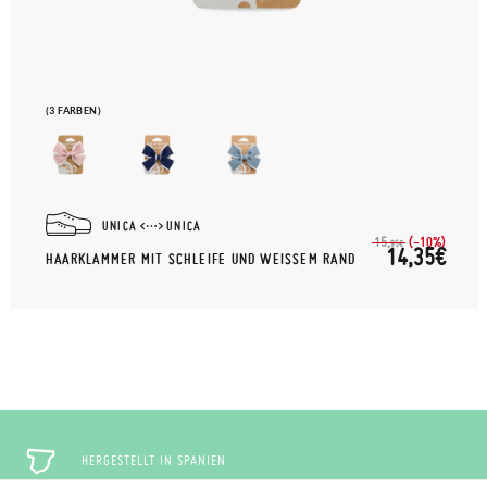
(3 FARBEN)
UNICA
UNICA
(-10%)
15,
95€
14,35€
HAARKLAMMER MIT SCHLEIFE UND WEISSEM RAND
HERGESTELLT IN SPANIEN