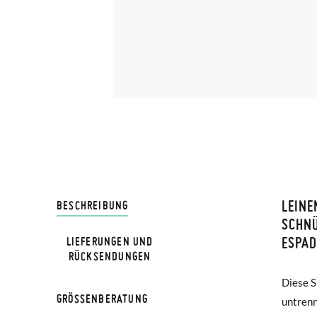
LEINE
LIVRA
BESCHREIBUNG
SCHN
ESPAD
LIEFERUNGEN UND
Bei Pis
NOTA: L
RÜCKSENDUNGEN
Lieferu
la medi
Diese S
Kombin
werden 
GRÖSSENBERATUNG
untrenn
langen 