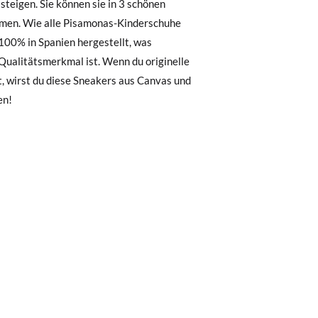
, können Sie ganz einfach eine kostenlose
32
33
34
35
36
37
38
1
20,8
21,4
22,1
22,7
23,4
24,1
24,8
 zu starten. Wenn Sie als Gast bestellt
nummer sowie die beim Kauf verwendete E-
en!
 Postfach gesendet.
nter Verwendung des bereitgestellten
r die gewünschte Größe oder den