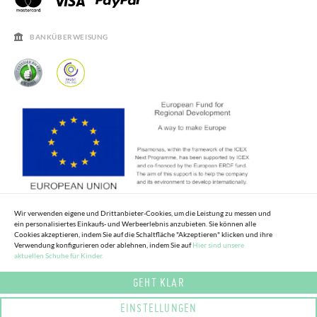
ÖFFNUNGSZEITEN
SALE
HÄUFIGKEIT DER BEANTWORTUNG VON FRAGEN
BANKÜBERWEISUNG
Wir verwenden eigene und Drittanbieter-Cookies, um die Leistung zu messen und
ein personalisiertes Einkaufs- und Werbeerlebnis anzubieten. Sie können alle
Cookies akzeptieren, indem Sie auf die Schaltfläche "Akzeptieren" klicken und ihre
Verwendung konfigurieren oder ablehnen, indem Sie auf
Hier sind unsere
aktuellen Schuhe für Kinder.
GEHT KLAR
EINSTELLUNGEN