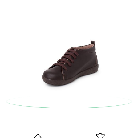
ursprüngliches Paar unter Verwendung des bereitgestellten
Etiketts bei einer Postfiliale zurück und geben Sie eine neue
Bestellung für die gewünschte Größe oder den gewünschten
Stil auf.