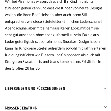
Wir bei Pisamonas wissen, dass sich Ihr Kind mit nichts
zufrieden geben kann und dass die Kinder von heute Designs
wollen, die ihren Bedürfnissen, aber auch ihrem Stil
entsprechen, wie diese Stiefeletten-ähnlichen Lederschuhe!
Abendschuhe, aber mit einem lässigeren Look, mit dem sie
sehr gut aussehen, ohne aber zu formell zu sein. Da sie aus
Leder gefertigt sind, aber ein hohes Sneaker-Design haben,
kann Ihr Kind diese Stiefel außerdem sowohl mit raffinierteren
Kleidungsstücken wie Blazern und Chinohosen als auch mit
lässigeren Sweatshirts und Jeans kombinieren. Erhältlich in
den Größen 28 bis 35
LIEFERUNGEN UND RÜCKSENDUNGEN
Bei Pisamonas ist die Lieferung ab 40 € kostenlos. Für
Bestellungen unter 40 € kostet der Standardversand 4,95 €;
GRÖSSENBERATUNG