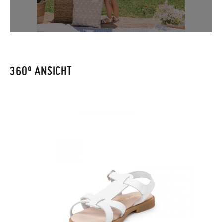
um den Vorgang zu starten. Wenn Sie als Gast bestellt haben,
CM
15,5
16,0
17,0
17,5
18,0
18,5
19,0
19,7
20,6
besuchen Sie bitte unsere
Ruecksendung
und geben Sie Ihre
Bestellnummer sowie die beim Kauf verwendete E-Mail-
Adresse ein. Ein Rücksendeetikett wird Ihnen dann
automatisch an Ihr Postfach gesendet.
360º ANSICHT
Um einen Artikel umzutauschen, senden Sie bitte Ihr
ursprüngliches Paar unter Verwendung des bereitgestellten
Etiketts bei einer Postfiliale zurück und geben Sie eine neue
Bestellung für die gewünschte Größe oder den gewünschten
Stil auf.