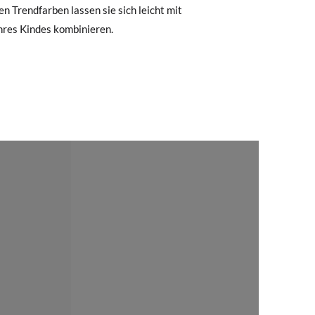
Ihres Kindes kombinieren.
, können Sie ganz einfach eine kostenlose
 zu starten. Wenn Sie als Gast bestellt
nummer sowie die beim Kauf verwendete E-
 Postfach gesendet.
nter Verwendung des bereitgestellten
r die gewünschte Größe oder den