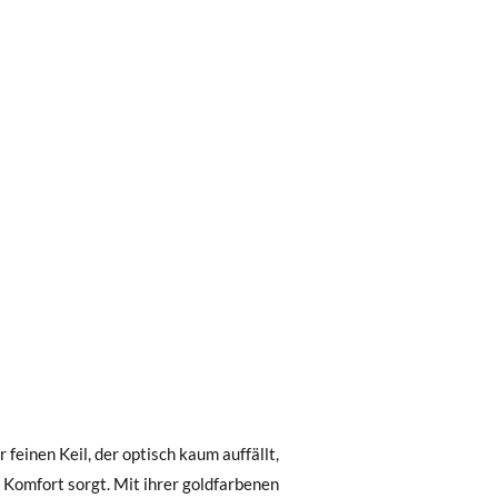
0 € kostet der Standardversand 4,95 €; die
 Bestellung vor 15:00 Uhr aufgegeben
.