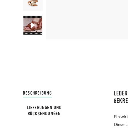
LEDE
LIVRA
BESCHREIBUNG
GEKRE
LIEFERUNGEN UND
Bei Pis
RÜCKSENDUNGEN
Ein wir
über ei
Lieferu
Diese L
aber für
werden 