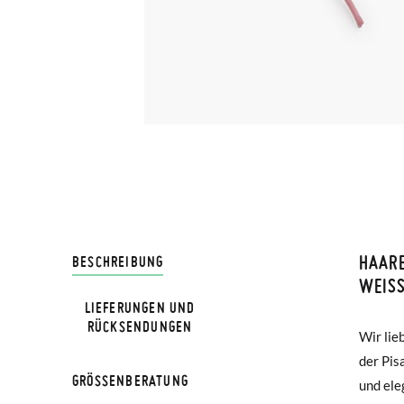
HAARB
LIVRA
BESCHREIBUNG
WEISS
LIEFERUNGEN UND
Bei Pis
RÜCKSENDUNGEN
Wir lie
stört n
Lieferu
der Pis
ohne e
werden 
GRÖSSENBERATUNG
und ele
Frühlin