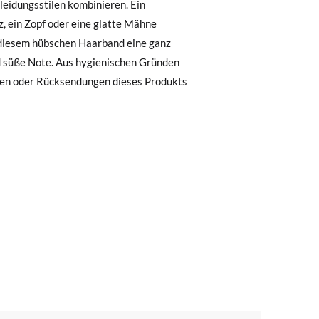
, können Sie ganz einfach eine kostenlose
 zu starten. Wenn Sie als Gast bestellt
nummer sowie die beim Kauf verwendete E-
 Postfach gesendet.
nter Verwendung des bereitgestellten
r die gewünschte Größe oder den