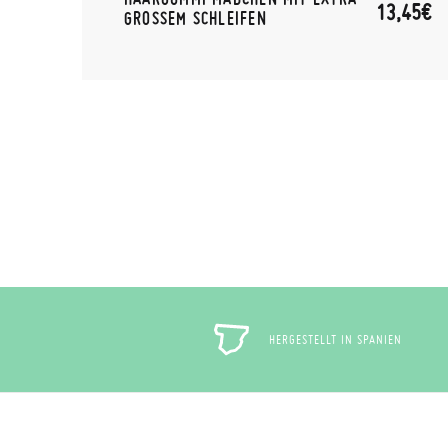
,50€
13,45€
GROSSEM SCHLEIFEN
HERGESTELLT IN SPANIEN