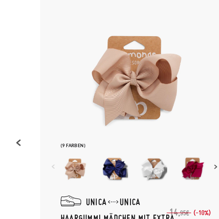
(9 FARBEN)
UNICA
UNICA
14,
(-10%)
95€
HAARGUMMI MÄDCHEN MIT EXTRA