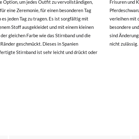
e Option, um jedes Outfit zu vervollständigen,
en und Kleidungsstilen kombinieren. Ein
hre Schuhe ankommen und nicht ganz Ihren Vorstellungen entsprechen
 für eine Zeremonie, für einen besonderen Tag
schwanz, ein Zopf oder eine glatte Mähne
ndung beantragen.
 es jeden Tag zu tragen. Es ist sorgfältig mit
en mit diesem hübschen Haarband eine ganz
enem Stoff ausgekleidet und mit einem kleinen
ere und süße Note. Aus hygienischen Gründen
e ein Kundenkonto haben, loggen Sie sich einfach ein, um den Vorgang
 der gleichen Farbe wie das Stirnband und die
derungen oder Rücksendungen dieses Produkts
besuchen Sie bitte unsere
Ruecksendung
und geben Sie Ihre Bestell
Ränder geschmückt. Dieses in Spanien
nicht zulässig.
resse ein. Ein Rücksendeetikett wird Ihnen dann automatisch an Ihr
ertigte Stirnband ist sehr leicht und drückt oder
n Artikel umzutauschen, senden Sie bitte Ihr ursprüngliches Paar u
s bei einer Postfiliale zurück und geben Sie eine neue Bestellung fü
hten Stil auf.