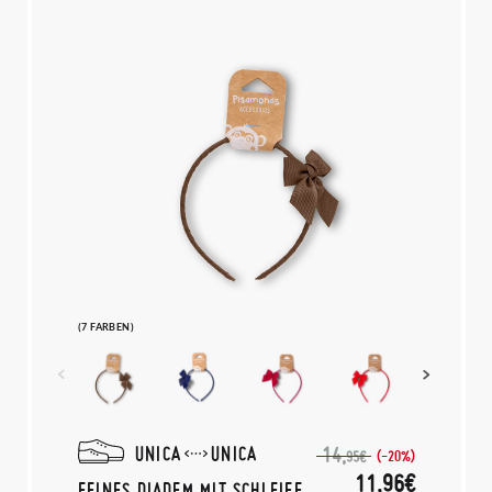
(7 FARBEN)
UNICA
UNICA
14,
(-20%)
95€
11,96€
FEINES DIADEM MIT SCHLEIFE