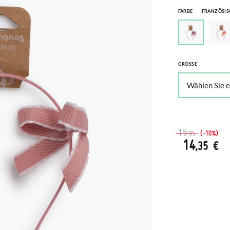
FARBE
FRANZÖSIS
GRÖSSE
15
(-10%)
,95
14
,35 €