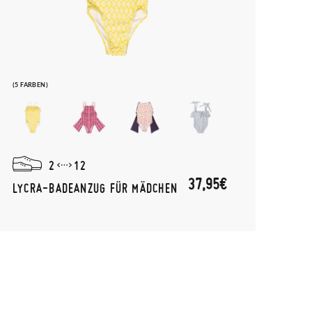
(5 FARBEN)
2
12
37,95€
LYCRA-BADEANZUG FÜR MÄDCHEN