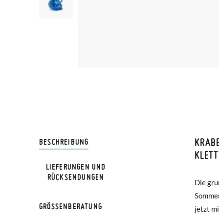
KRAB
LIVRA
BESCHREIBUNG
KLET
LIEFERUNGEN UND
Bei Pis
HINWEIS
RÜCKSENDUNGEN
Die gru
Marinebla
Lieferu
Verglei
Sommerg
Ein ide
werden 
GRÖSSENBERATUNG
jetzt m
Kleine