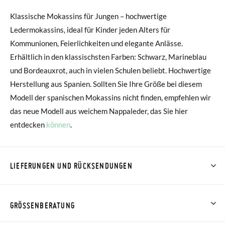
Klassische Mokassins für Jungen – hochwertige
Ledermokassins, ideal für Kinder jeden Alters für
Kommunionen, Feierlichkeiten und elegante Anlässe.
Erhältlich in den klassischsten Farben: Schwarz, Marineblau
und Bordeauxrot, auch in vielen Schulen beliebt. Hochwertige
Herstellung aus Spanien. Sollten Sie Ihre Größe bei diesem
Modell der spanischen Mokassins nicht finden, empfehlen wir
das neue Modell aus weichem Nappaleder, das Sie hier
entdecken
können
.
LIEFERUNGEN UND RÜCKSENDUNGEN
Bei Pisamonas ist die Lieferung ab 40 € kostenlos. Für
Bestellungen unter 40 € kostet der Standardversand 4,95 €;
GRÖSSENBERATUNG
die Lieferung per Kurier dauert 4 bis 6 Werktage. Bitte