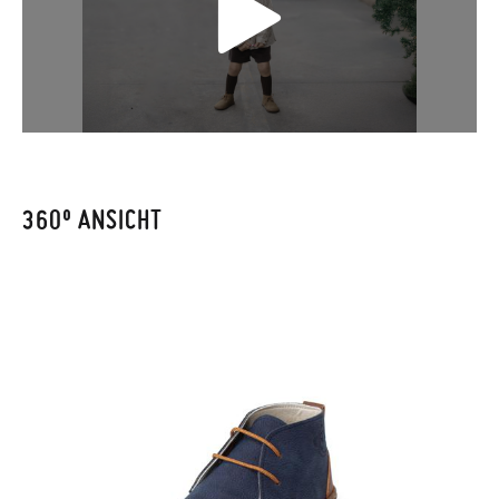
Wenn Sie ein Kundenkonto haben, loggen Sie sich einfach ein,
um den Vorgang zu starten. Wenn Sie als Gast bestellt haben,
besuchen Sie bitte unsere
Ruecksendung
und geben Sie Ihre
Bestellnummer sowie die beim Kauf verwendete E-Mail-
Adresse ein. Ein Rücksendeetikett wird Ihnen dann
automatisch an Ihr Postfach gesendet.
360º ANSICHT
Um einen Artikel umzutauschen, senden Sie bitte Ihr
ursprüngliches Paar unter Verwendung des bereitgestellten
Etiketts bei einer Postfiliale zurück und geben Sie eine neue
Bestellung für die gewünschte Größe oder den gewünschten
Stil auf.