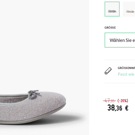
GRÖSSE
GRÖSSENW
Passt wie
47
(-20%)
,95
38
,36 €