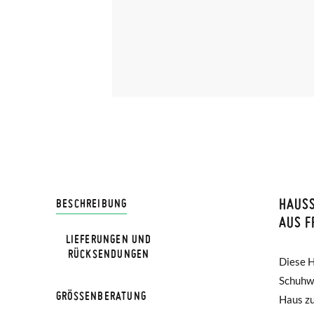
HAUS
LIVRA
BESCHREIBUNG
AUS F
LIEFERUNGEN UND
Bei Pis
HINWEIS
RÜCKSENDUNGEN
Diese H
sehr ei
Lieferu
Verglei
Schuhwe
bis 40 
werden 
GRÖSSENBERATUNG
Haus zu
gehen un