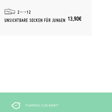
2
12
13,90€
UNSICHTBARE SOCKEN FÜR JUNGEN
GEFL
PISAMONAS CLUB RABATT