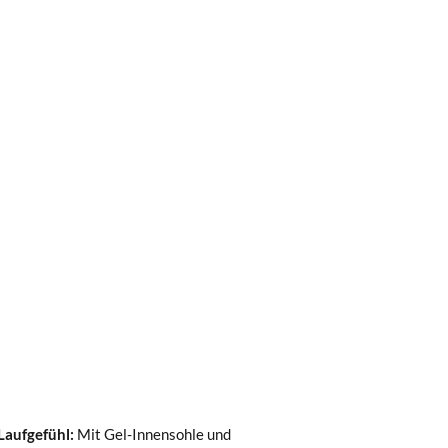
0 € kostet der Standardversand 4,95 €; die
 Bestellung vor 15:00 Uhr aufgegeben
Laufgefühl:
Mit Gel-Innensohle und
.