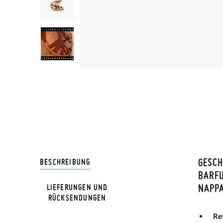
GESC
LIVRA
BESCHREIBUNG
BARFU
APPA
LIEFERUNGEN UND
Bei Pis
RÜCKSENDUNGEN
Lieferu
Re
werden 