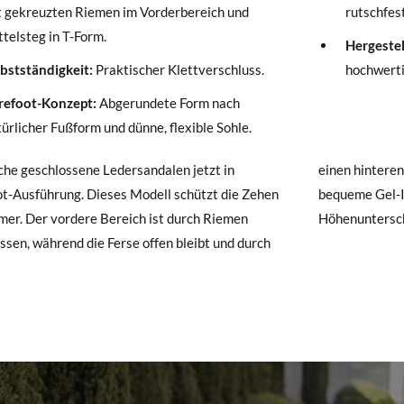
t gekreuzten Riemen im Vorderbereich und
rutschfes
ttelsteg in T-Form.
hre Schuhe ankommen und nicht ganz Ihren Vorstellungen entsprechen
Hergestel
ndung beantragen.
lbstständigkeit:
Praktischer Klettverschluss.
hochwerti
refoot-Konzept:
Abgerundete Form nach
e ein Kundenkonto haben, loggen Sie sich einfach ein, um den Vorgang
ürlicher Fußform und dünne, flexible Sohle.
besuchen Sie bitte unsere
Ruecksendung
und geben Sie Ihre Bestell
resse ein. Ein Rücksendeetikett wird Ihnen dann automatisch an Ihr
che geschlossene Ledersandalen jetzt in
nteren Riemen gehalten wird. Breite Passform,
t-Ausführung. Dieses Modell schützt die Zehen
 Gel-Innensohle und sehr flexible Sohle ohne
n Artikel umzutauschen, senden Sie bitte Ihr ursprüngliches Paar u
er. Der vordere Bereich ist durch Riemen
Höhenuntersch
s bei einer Postfiliale zurück und geben Sie eine neue Bestellung fü
ssen, während die Ferse offen bleibt und durch
hten Stil auf.