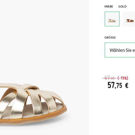
FARBE
GOLD
GRÖSSE
67
(-15%)
,95
57
,75 €