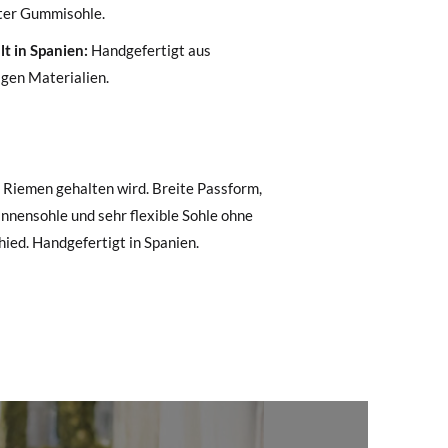
ter Gummisohle.
, können Sie ganz einfach eine kostenlose
lt in Spanien:
Handgefertigt aus
gen Materialien.
 zu starten. Wenn Sie als Gast bestellt
nummer sowie die beim Kauf verwendete E-
 Postfach gesendet.
nter Verwendung des bereitgestellten
ied. Handgefertigt in Spanien.
r die gewünschte Größe oder den