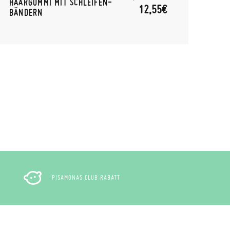
HAARGUMMI MIT SCHLEIFEN-
AUSS
12,55€
BÄNDERN
KIND
PISAMONAS CLUB RABATT