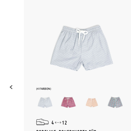
(4 FARBEN)
4
12