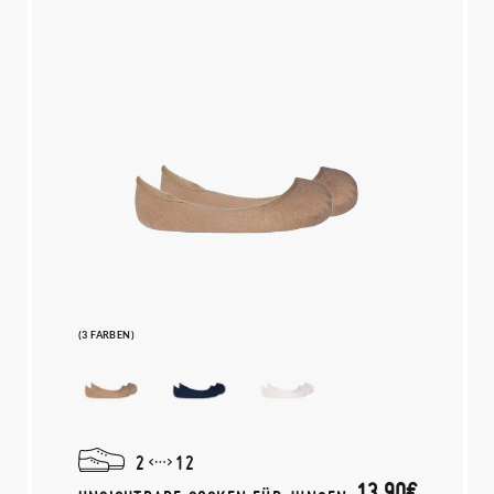
(3 FARBEN)
2
12
13,90€