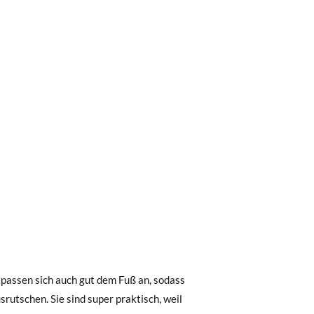
0 € kostet der Standardversand 4,95 €; die
 Bestellung vor 15:00 Uhr aufgegeben
.