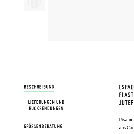
ESPAD
LIVRA
BESCHREIBUNG
ELAS
JUTE
LIEFERUNGEN UND
Bei Pis
RÜCKSENDUNGEN
Lieferu
Pisamon
auszieh
werden 
GRÖSSENBERATUNG
aus Can
sie nic