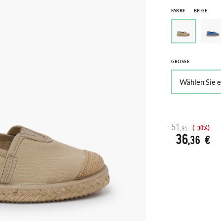
FARBE
BEIGE
GRÖSSE
51
(-30%)
,95
36
,36 €