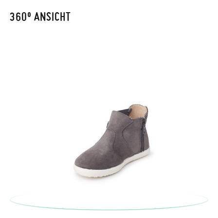
automatisch an Ihr Postfach gesendet.
360º ANSICHT
Um einen Artikel umzutauschen, senden Sie bitte Ihr
ursprüngliches Paar unter Verwendung des bereitgestellten
Etiketts bei einer Postfiliale zurück und geben Sie eine neue
Bestellung für die gewünschte Größe oder den gewünschten
Stil auf.