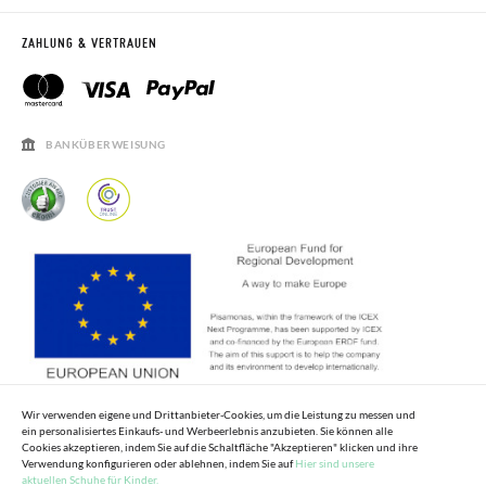
WO IST MEINE BESTELLUNG?
VERSAND UND RETOUREN
RETOURE BEANTRAGEN
PISAMONAS CLUB
ZAHLUNG & VERTRAUEN
PISAMONAS CLUB RABATT
KONTAKT
RECHTSHINWEISE
ÖFFNUNGSZEITEN
SALE
HÄUFIGKEIT DER BEANTWORTUNG VON FRAGEN
BANKÜBERWEISUNG
Wir verwenden eigene und Drittanbieter-Cookies, um die Leistung zu messen und
ein personalisiertes Einkaufs- und Werbeerlebnis anzubieten. Sie können alle
Cookies akzeptieren, indem Sie auf die Schaltfläche "Akzeptieren" klicken und ihre
Verwendung konfigurieren oder ablehnen, indem Sie auf
Hier sind unsere
aktuellen Schuhe für Kinder.