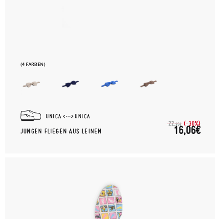
(4 FARBEN)
UNICA
UNICA
(-30%)
22,
95€
16,06€
JUNGEN FLIEGEN AUS LEINEN